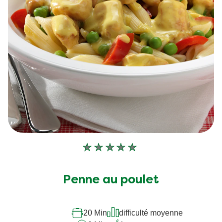
Aucune
évaluation
soumise
Penne au poulet
pour
ce
recipe
20 Min
difficulté moyenne