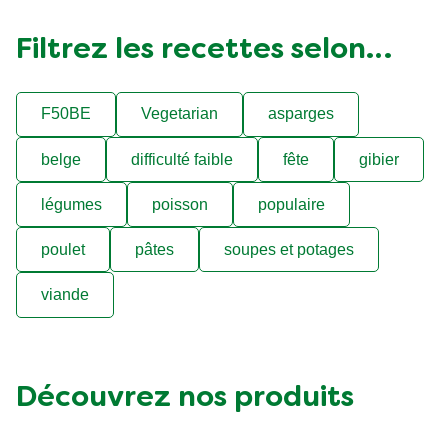
Filtrez les recettes selon…
F50BE
Vegetarian
asparges
belge
difficulté faible
fête
gibier
légumes
poisson
populaire
poulet
pâtes
soupes et potages
viande
Découvrez nos produits