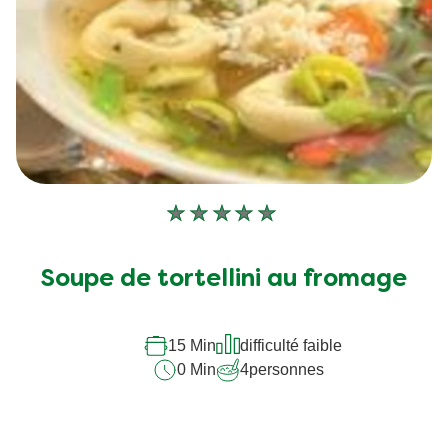
Aucune
évaluation
soumise
Soupe de tortellini au fromage
pour
ce
recipe
15 Min
difficulté faible
0 Min
4
personnes