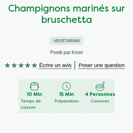
Champignons marinés sur
Végétarien
Aides culinaires
bruschetta
Ingrédients
Wraps aux légumes
VEGETARIAN
Wraps aux légumes
Prêt à l'emploi
Posté par Knorr
Occasions
Snackpots
Écrire un avis
Poser une question
Aucune
évaluation
soumise
pour
ce
10 Min
15 Min
4 Personnes
recipe
Temps de
Préparation
Convives
cuisson