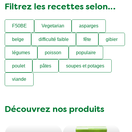
Filtrez les recettes selon…
F50BE
Vegetarian
asparges
belge
difficulté faible
fête
gibier
légumes
poisson
populaire
poulet
pâtes
soupes et potages
viande
Découvrez nos produits