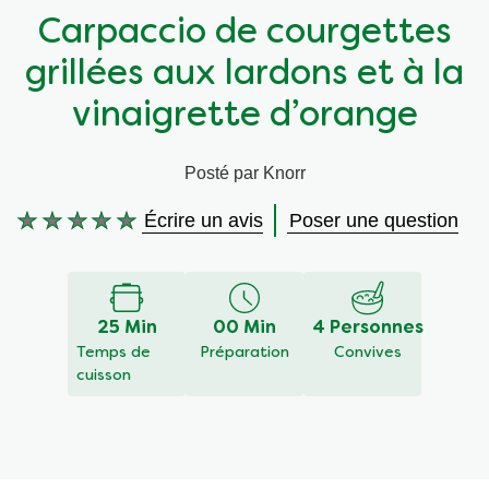
Carpaccio de courgettes
Végétarien
Aides culinaires
grillées aux lardons et à la
Ingrédients
Wraps aux légumes
vinaigrette d’orange
Wraps aux légumes
Prêt à l'emploi
Posté par Knorr
Écrire un avis
Poser une question
Occasions
Snackpots
Aucune
évaluation
soumise
pour
ce
25 Min
00 Min
4 Personnes
recipe
Temps de
Préparation
Convives
cuisson