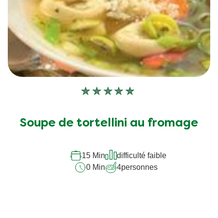
Aucune
évaluation
soumise
Soupe de tortellini au fromage
pour
ce
recipe
15 Min
difficulté faible
0 Min
4
personnes