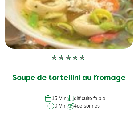
Aucune
évaluation
soumise
Soupe de tortellini au fromage
pour
ce
recipe
15 Min
difficulté faible
0 Min
4
personnes