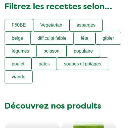
Filtrez les recettes selon…
F50BE
Vegetarian
asparges
belge
difficulté faible
fête
gibier
légumes
poisson
populaire
poulet
pâtes
soupes et potages
viande
Découvrez nos produits