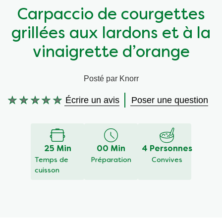
Carpaccio de courgettes
Végétarien
Aides culinaires
grillées aux lardons et à la
Ingrédients
Wraps aux légumes
vinaigrette d’orange
Wraps aux légumes
Prêt à l'emploi
Posté par Knorr
Écrire un avis
Poser une question
Occasions
Snackpots
Aucune
évaluation
soumise
pour
ce
25 Min
00 Min
4 Personnes
recipe
Temps de
Préparation
Convives
cuisson