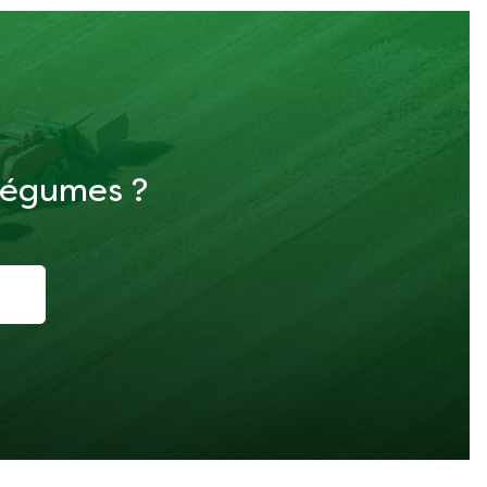
 légumes ?
i