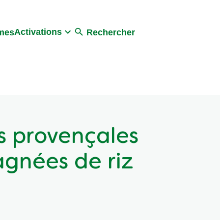
Activations
umes
Rechercher
s provençales
gnées de riz
 avis
Poser une question