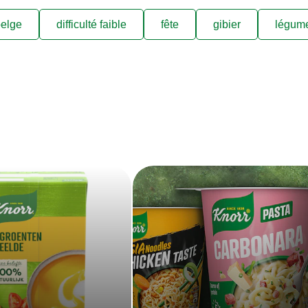
elge
difficulté faible
fête
gibier
légum
s