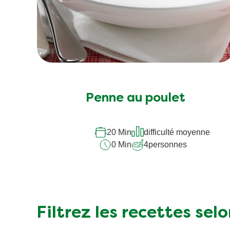
Aucune
évaluation
soumise
Penne au poulet
pour
ce
recipe
20 Min
difficulté moyenne
0 Min
4
personnes
Filtrez les recettes sel