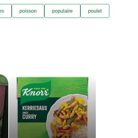
es
poisson
populaire
poulet