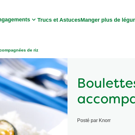
Search
ngagements
Trucs et Astuces
Manger plus de lég
ccompagnées de riz
Boulette
accompa
Posté par Knorr
Écrire un
Aucune