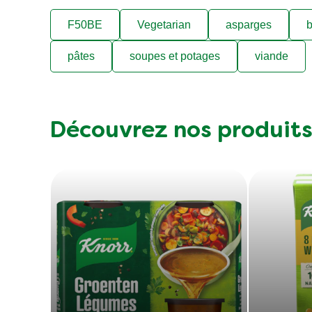
F50BE
Vegetarian
asparges
b
pâtes
soupes et potages
viande
Découvrez nos produit