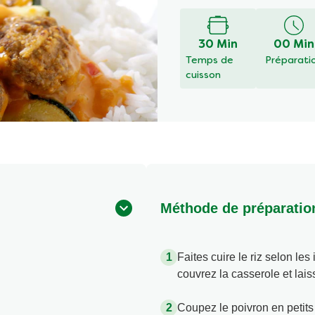
évaluation
soumise
pour
ce
30 Min
00 Min
recipe
Temps de
Préparati
cuisson
Méthode de préparatio
Faites cuire le riz selon les
couvrez la casserole et lais
Coupez le poivron en petit