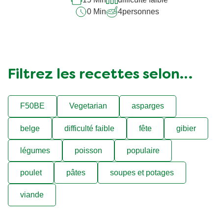
0 Min
4
personnes
Filtrez les recettes selon…
F50BE
Vegetarian
asparges
belge
difficulté faible
fête
gibier
légumes
poisson
populaire
poulet
pâtes
soupes et potages
viande