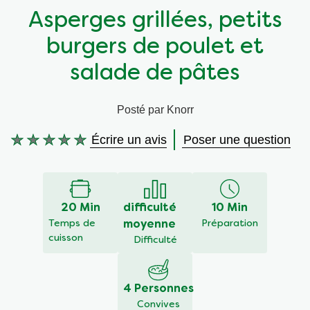
Asperges grillées, petits
Végétarien
Aides culinaires
burgers de poulet et
Ingrédients
Wraps aux légumes
salade de pâtes
Wraps aux légumes
Prêt à l'emploi
Posté par Knorr
Écrire un avis
Poser une question
Occasions
Snackpots
Aucune
évaluation
soumise
pour
ce
20 Min
difficulté
10 Min
recipe
Temps de
moyenne
Préparation
cuisson
Difficulté
4 Personnes
Convives