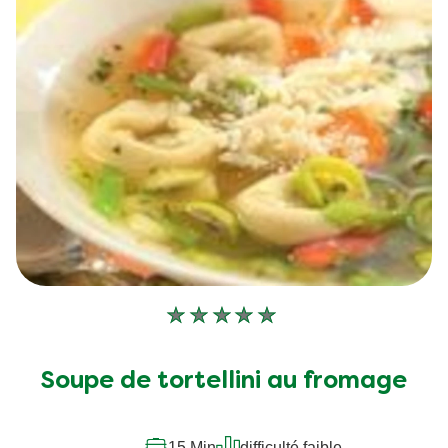
Aucune
évaluation
soumise
Soupe de tortellini au fromage
pour
ce
recipe
15 Min
difficulté faible