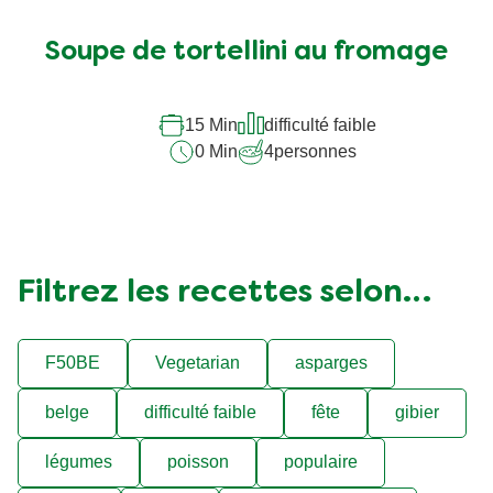
évaluation
soumise
Soupe de tortellini au fromage
pour
ce
recipe
15 Min
difficulté faible
0 Min
4
personnes
Filtrez les recettes selon…
F50BE
Vegetarian
asparges
belge
difficulté faible
fête
gibier
légumes
poisson
populaire