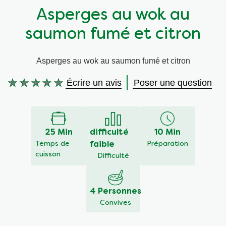
Asperges au wok au
Végétarien
Aides culinaires
saumon fumé et citron
Ingrédients
Wraps aux légumes
Asperges au wok au saumon fumé et citron
Wraps aux légumes
Prêt à l'emploi
Écrire un avis
Poser une question
Aucune
évaluation
Occasions
Snackpots
soumise
pour
ce
25 Min
difficulté
10 Min
recipe
Temps de
faible
Préparation
cuisson
Difficulté
4 Personnes
Convives