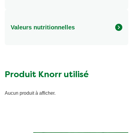
Valeurs nutritionnelles
Energie (kcal)
544.12 kcal
Protéine (g)
18.73 g
Sucre (g)
5.49 g
Matières grasses (g)
31.21 g
Produit Knorr utilisé
Fibre (g)
7.89 g
Aucun produit à afficher.