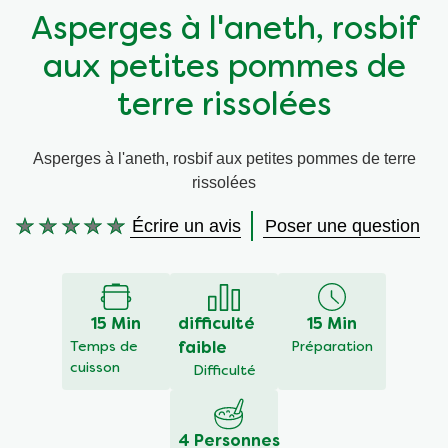
Asperges à l'aneth, rosbif
Végétarien
Aides culinaires
aux petites pommes de
Ingrédients
Wraps aux légumes
terre rissolées
Wraps aux légumes
Prêt à l'emploi
Asperges à l'aneth, rosbif aux petites pommes de terre
rissolées
Occasions
Snackpots
Écrire un avis
Poser une question
Aucune
évaluation
soumise
pour
ce
15 Min
difficulté
15 Min
recipe
Temps de
faible
Préparation
cuisson
Difficulté
4 Personnes