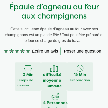
Épaule d’agneau au four
Végétarien
Aides culinaires
aux champignons
Ingrédients
Wraps aux légumes
Cette succulente épaule d’agneau au four avec ses
champignons est un plat de fête ! Tout peut être préparé et
Wraps aux légumes
Prêt à l'emploi
le four se charge du gros du travail !
Occasions
Snackpots
Écrire un avis
Poser une question
Aucune
évaluation
soumise
pour
ce
0 Min
difficulté
15 Min
recipe
Temps de
moyenne
Préparation
cuisson
Difficulté
4 Personnes