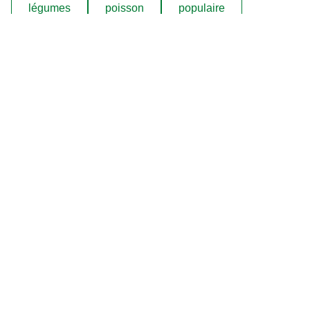
légumes
poisson
populaire
poulet
pâtes
soupes et potages
viande
Découvrez nos produits
Bouillon
Soupes