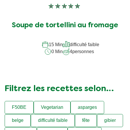
Aucune
évaluation
soumise
Soupe de tortellini au fromage
pour
ce
recipe
15 Min
difficulté faible
0 Min
4
personnes
Filtrez les recettes selon…
F50BE
Vegetarian
asparges
belge
difficulté faible
fête
gibier