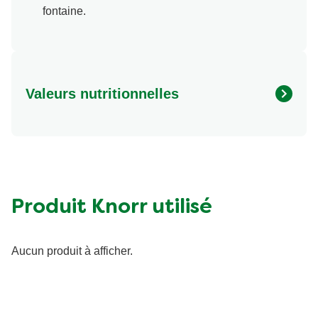
fontaine.
Valeurs nutritionnelles
Energie (kcal)
813.27 kcal
Protéine (g)
44.09 g
Sucre (g)
5.49 g
Matières grasses (g)
51.33 g
Produit Knorr utilisé
Fibre (g)
3.12 g
Aucun produit à afficher.