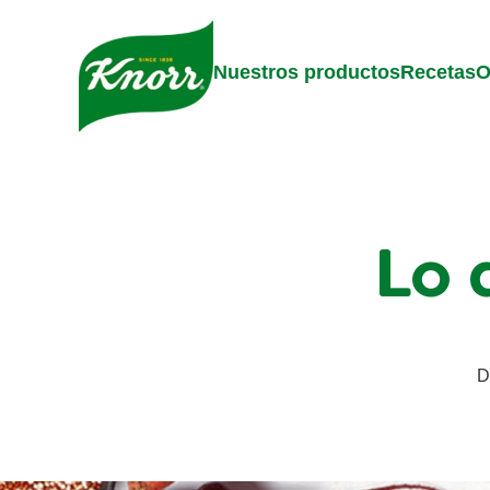
Skip to:
Main content
Footer
Nuestros productos
Recetas
O
Lo 
D