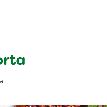
orta
el