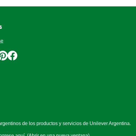
anos
trarse
argentinos de los productos y servicios de Unilever Argentina.
ngrese aquí. (Abrir en una nueva ventana).