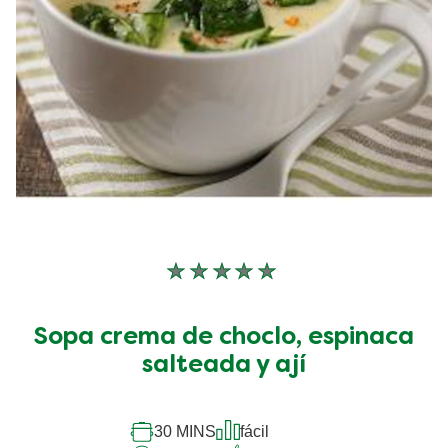
No
se
han
Sopa crema de choclo, espinaca
enviado
salteada y ají
calificaciones
para
30 MINS
fácil
este