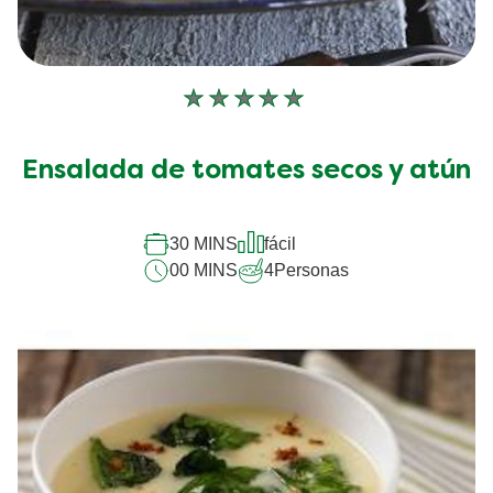
No
se
han
Ensalada de tomates secos y atún
enviado
calificaciones
30 MINS
fácil
para
00 MINS
4
Personas
este
recipe