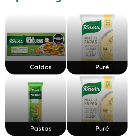
Caldos
Puré
Pastas
Puré