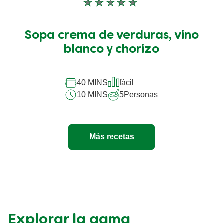
No
se
han
Sopa crema de verduras, vino
enviado
blanco y chorizo
calificaciones
para
40 MINS
fácil
este
10 MINS
5
Personas
recipe
Más recetas
Explorar la gama