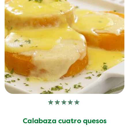
No
se
han
Calabaza cuatro quesos
enviado