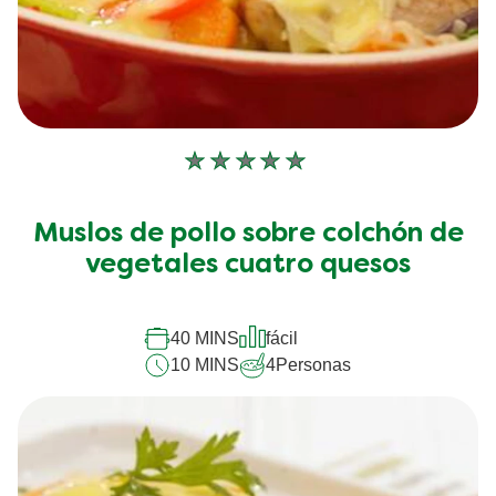
No
se
han
Muslos de pollo sobre colchón de
enviado
vegetales cuatro quesos
calificaciones
para
40 MINS
fácil
este
10 MINS
4
Personas
recipe