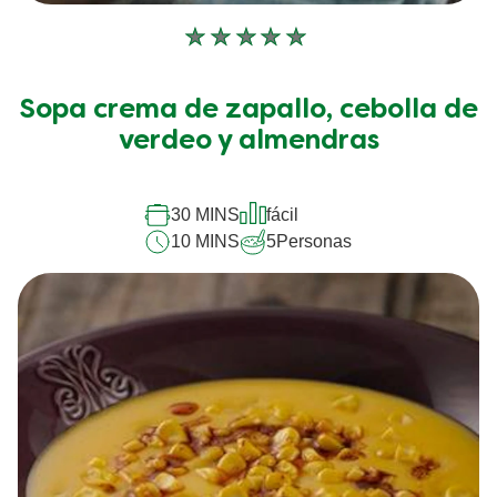
No
se
han
Sopa crema de zapallo, cebolla de
enviado
verdeo y almendras
calificaciones
para
30 MINS
fácil
este
10 MINS
5
Personas
recipe