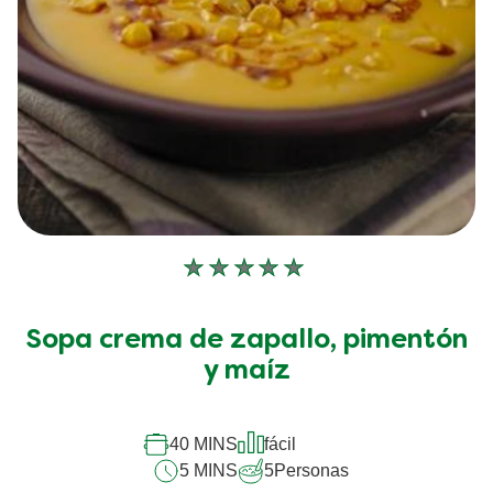
No
se
han
Sopa crema de zapallo, pimentón
enviado
y maíz
calificaciones
para
40 MINS
fácil
este
5 MINS
5
Personas
recipe