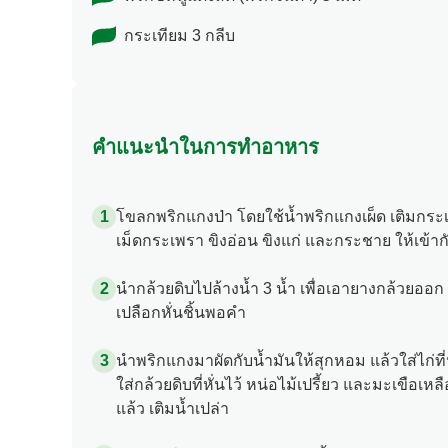
กระเทียม 3 กลีบ
คำแนะนำในการทำอาหาร
โขลกพริกแกงป่า โดยใช้น้ำพริกแกงเผ็ด เติมกระเ
เม็ดกระเพรา ขิงอ่อน ขิงแก่ และกระชาย ให้เข้าก
นำกล้วยดิบไปล้างน้ำ 3 น้ำ เพื่อเอายางกล้วยออก
เปลือกหั่นชิ้นพอคำ
นำพริกแกงมาผัดกับน้ำมันให้สุกหอม แล้วใส่ไก่ที่ห
ใส่กล้วยดิบที่หั่นไว้ หน่อไม้เปรี้ยว และมะเขือเห
แล้ว เติมน้ำเปล่า