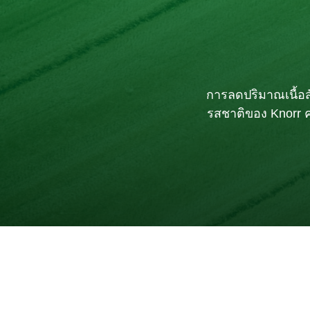
การลดปริมาณเนื้อส
รสชาติของ Knorr ค