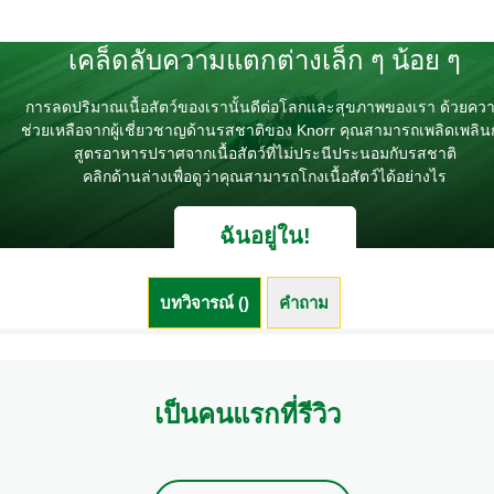
เคล็ดลับความแตกต่างเล็ก ๆ น้อย ๆ
การลดปริมาณเนื้อสัตว์ของเรานั้นดีต่อโลกและสุขภาพของเรา ด้วยคว
ช่วยเหลือจากผู้เชี่ยวชาญด้านรสชาติของ Knorr คุณสามารถเพลิดเพลิน
สูตรอาหารปราศจากเนื้อสัตว์ที่ไม่ประนีประนอมกับรสชาติ
คลิกด้านล่างเพื่อดูว่าคุณสามารถโกงเนื้อสัตว์ได้อย่างไร
ฉันอยู่ใน!
บทวิจารณ์ ()
คำถาม (0)
เป็นคนแรกที่รีวิว