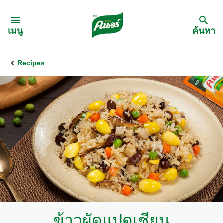
Skip to:
เมนู
ค้นหา
Recipes
กลับ
สูตรอาหาร
เมนูอาหารตามวัตถุดิบ
เมนูอาหารตามประเภทการทำ
เมนูสุขภาพ
เมนูอาหารประจำภาค
ข้าวผัดแปดเซียน