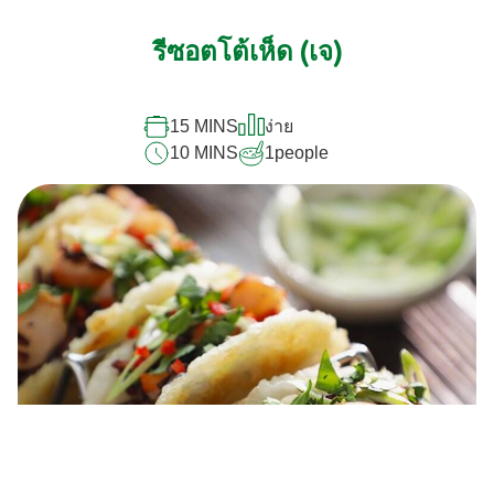
การ
ให้
รีซอตโต้เห็ด (เจ)
คะแนน
สำหรับ
recipe
นี้
15 MINS
ง่าย
10 MINS
1
people