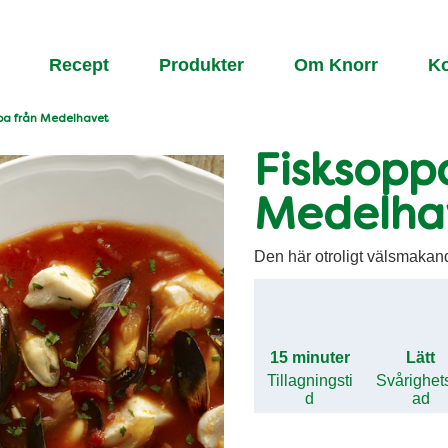
Recept
Produkter
Om Knorr
Ko
pa från Medelhavet
Fisksopp
Medelha
Den här otroligt välsmakande
15 minuter
Lätt
Tillagningsti
Svårighet
d
ad