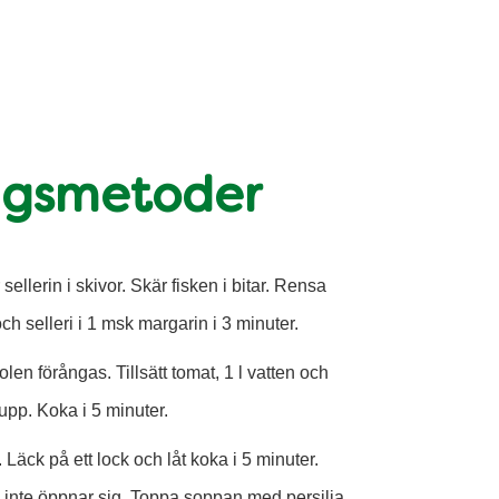
ngsmetoder
sellerin i skivor. Skär fisken i bitar. Rensa
ch selleri i 1 msk margarin i 3 minuter.
holen förångas. Tillsätt tomat, 1 l vatten och
pp. Koka i 5 minuter.
. Läck på ett lock och låt koka i 5 minuter.
 inte öppnar sig. Toppa soppan med persilja