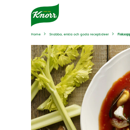
Home
Snabba, enkla och goda receptideer
Fisksop