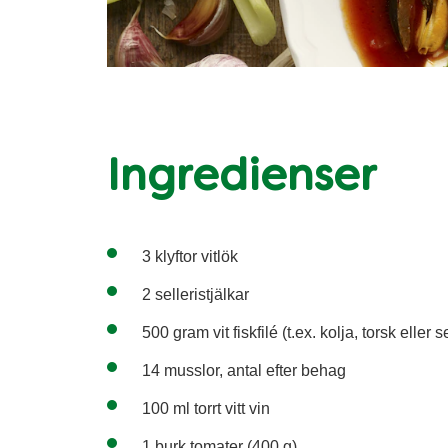
Ingredienser
3 klyftor vitlök
2 selleristjälkar
500 gram vit fiskfilé (t.ex. kolja, torsk eller s
14 musslor, antal efter behag
100 ml torrt vitt vin
1 burk tomater (400 g)