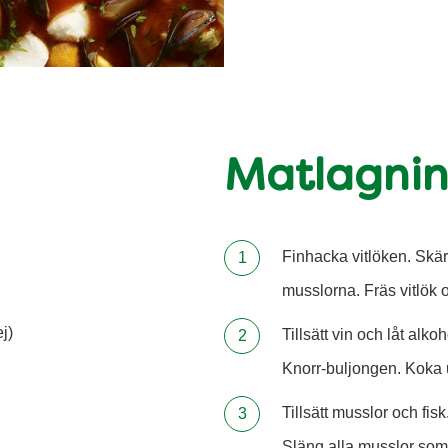
Matlagni
Finhacka vitlöken. Skär 
musslorna. Fräs vitlök o
ej)
Tillsätt vin och låt alko
Knorr-buljongen. Koka u
Tillsätt musslor och fisk
Släng alla musslor som