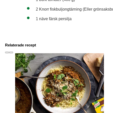
2 Knorr fiskbuljongtärning (Eller grönsaksb
1 näve färsk persilja
Relaterade recept
slide
1 to 3
of 6