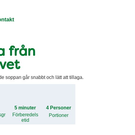
ntakt
a från
vet
 soppan går snabbt och lätt att tillaga.
5 minuter
4 Personer
sgr
Förberedels
Portioner
etid