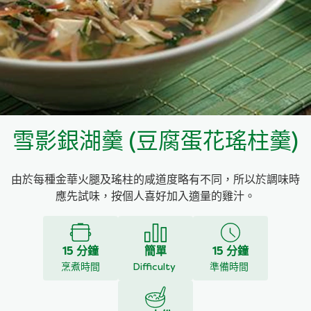
料理種類
家樂牌雞汁
愛環境食材篩選條件
家樂牌快熟通心粉
家樂牌鮮露
雪影銀湖羹 (豆腐蛋花瑤柱羹)
家樂牌鷹粟粉
由於每種金華火腿及瑤柱的咸道度略有不同，所以於調味時
家樂牌雞湯粒
應先試味，按個人喜好加入適量的雞汁。
家樂牌純鮮清雞湯
15 分鐘
簡單
15 分鐘
烹煮時間
Difficulty
準備時間