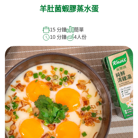
羊肚菌蝦膠蒸水蛋
15 分鐘
簡單
10 分鐘
4
人份