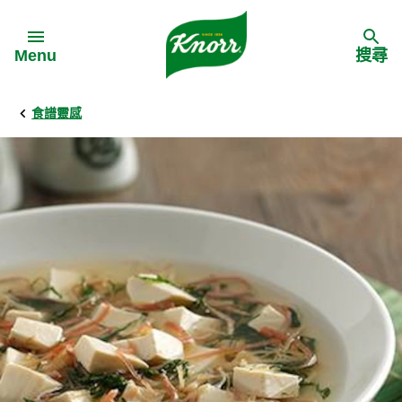
Skip to:
Menu
搜尋
食譜靈感
Back
Back
Back
食譜靈感
家樂牌產品
主頁
料理食材
家樂牌純鮮雞粉
背景
料理方式
家樂牌雞粉
甚麼是愛環境食材
季節節慶
家樂牌鮮菇粉
愛環境食材名單
多國料理
家樂牌濃湯寶
愛環境食材食譜