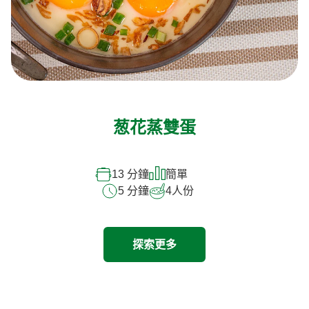
葱花蒸雙蛋
13 分鐘
簡單
5 分鐘
4
人份
探索更多