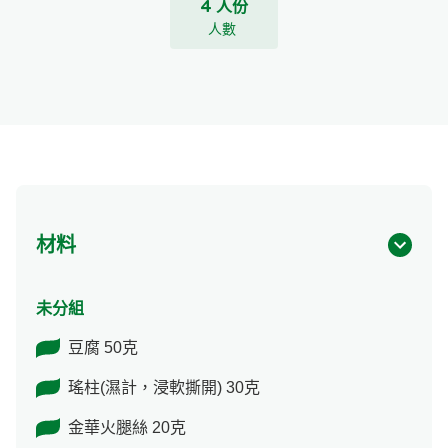
4 人份
人數
材料
未分組
豆腐 50克
瑤柱(濕計，浸軟撕開) 30克
金華火腿絲 20克