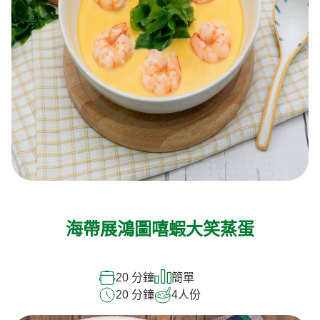
海帶展鴻圖嘻蝦大笑蒸蛋
20 分鐘
簡單
20 分鐘
4
人份