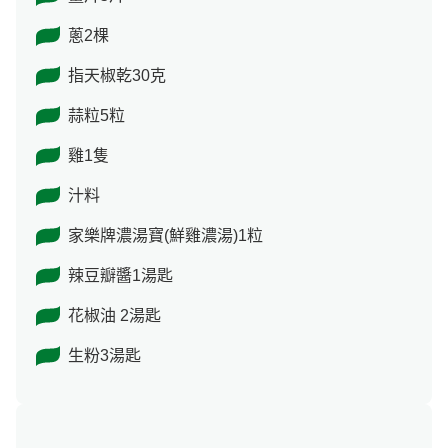
蔥2棵
指天椒乾30克
蒜粒5粒
雞1隻
汁料
家樂牌濃湯寶(鮮雞濃湯)1粒
辣豆瓣醬1湯匙
花椒油 2湯匙
生粉3湯匙