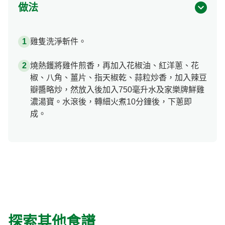
做法
雞隻洗淨斬件。
燒熱鑊將雞件煎香，再加入花椒油、紅洋蔥、花
椒、八角、薑片、指天椒乾、蒜粒炒香，加入辣豆
瓣醬略炒，然放入後加入750毫升水及家樂牌鮮雞
濃湯寶。水滾後，轉細火煮10分鐘後，下蔥即
成。
探索其他食譜