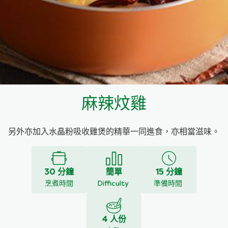
料理種類
家樂牌雞汁
愛環境食材篩選條件
家樂牌快熟通心粉
家樂牌鮮露
麻辣炆雞
家樂牌鷹粟粉
另外亦加入水晶粉吸收雞煲的精華一同進食，亦相當滋味。
家樂牌雞湯粒
家樂牌純鮮清雞湯
30 分鐘
簡單
15 分鐘
烹煮時間
Difficulty
準備時間
4 人份