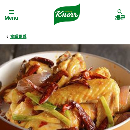
Skip to:
Menu
搜尋
食譜靈感
Back
Back
Back
食譜靈感
家樂牌產品
主頁
料理食材
家樂牌純鮮雞粉
背景
料理方式
家樂牌雞粉
甚麼是愛環境食材
季節節慶
家樂牌鮮菇粉
愛環境食材名單
多國料理
家樂牌濃湯寶
愛環境食材食譜