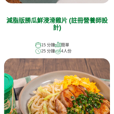
減脂版勝瓜鮮浸滑雞片 (註冊營養師設
計)
15 分鐘
簡單
25 分鐘
4
人份