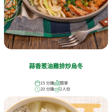
蒜香葱油雞排炒烏冬
15 分鐘
簡單
20 分鐘
2
人份