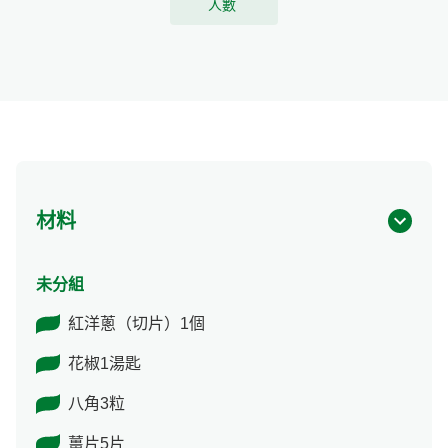
人數
材料
未分組
紅洋蔥（切片）1個
花椒1湯匙
八角3粒
薑片5片