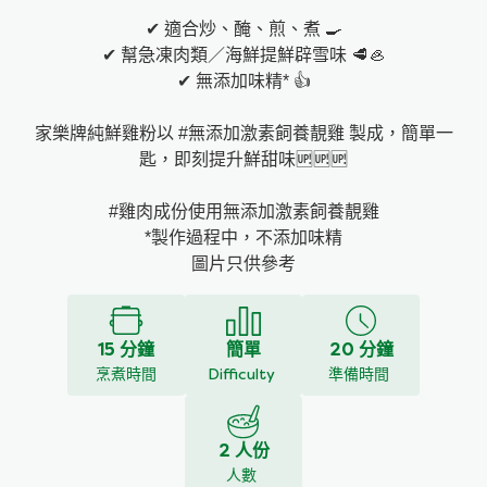
✔ 適合炒、醃、煎、煮 🍳
✔ 幫急凍肉類／海鮮提鮮辟雪味 🥩🦪
✔ 無添加味精* 👍
家樂牌純鮮雞粉以 #無添加激素飼養靚雞 製成，簡單一
匙，即刻提升鮮甜味🆙🆙🆙
#雞肉成份使用無添加激素飼養靚雞
*製作過程中，不添加味精
圖片只供參考
15 分鐘
簡單
20 分鐘
烹煮時間
Difficulty
準備時間
2 人份
人數