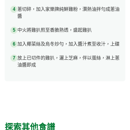
蔥切碎，加入家樂牌純鮮雞粉，灒熱油拌勻成蔥油
醬
中火將雞扒煎至香脆熟透，盛起雞扒
加入椰菜絲及烏冬炒勻，加入醬汁煮至收汁，上碟
放上已切件的雞扒，灑上芝麻，伴以蛋絲，淋上蔥
油醬即成
探索其他食譜