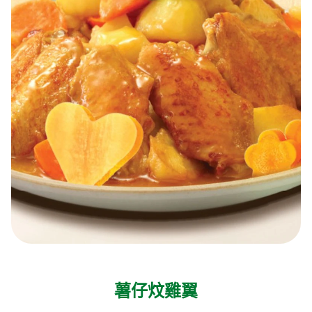
薯仔炆雞翼