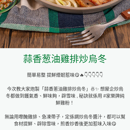
料理種類
家樂牌雞汁
愛環境食材篩選條件
家樂牌快熟通心粉
家樂牌鮮露
蒜香葱油雞排炒烏冬
家樂牌鷹粟粉
簡單易整 提鮮煙韌惹味😋🔥👇👇👇👇👇
家樂牌雞湯粒
今次教大家炮製「蒜香蔥油雞排炒烏冬」🍜✨ 想屋企炒烏
家樂牌純鮮清雞湯
冬都做到鑊氣香、鮮味夠，辟雪味 , 秘訣就係用 #家樂牌純
鮮雞粉！
無論用嚟醃雞排、急凍帶子，定係調炒烏冬醬汁，都可以幫
食材提鮮、辟除雪味，煎香炒香後更加惹味入味😋