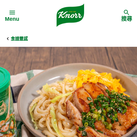
Skip to:
Menu
搜尋
食譜靈感
Back
Back
Back
食譜靈感
家樂牌產品
主頁
料理食材
家樂牌純鮮雞粉
背景
料理方式
家樂牌雞粉
甚麼是愛環境食材
季節節慶
家樂牌鮮菇粉
愛環境食材名單
多國料理
家樂牌濃湯寶
愛環境食材食譜