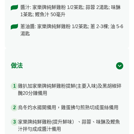
醬汁: 家樂牌純鮮雞粉 1/2茶匙; 蒜蓉 2湯匙; 味醂
1茶匙; 鰹魚汁 50毫升
蔥油醬: 家樂牌純鮮雞粉 1/2茶匙; 蔥 2-3棵; 油 5-6
湯匙
做法
雞扒加家樂牌純鮮雞粉提鮮(主要入味)及黑胡椒碎
醃20分鐘備用
烏冬灼水揚開備用，雞蛋拂勻煎熟切成蛋絲備用
家樂牌純鮮雞粉(提升鮮味）、蒜蓉、味醂及鰹魚
汁拌勻成成醬汁備用