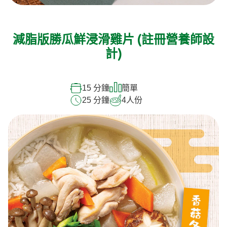
減脂版勝瓜鮮浸滑雞片 (註冊營養師設
計)
15 分鐘
簡單
25 分鐘
4
人份