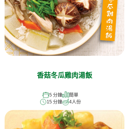
香菇冬瓜雞肉湯飯
5 分鐘
簡單
15 分鐘
4
人份