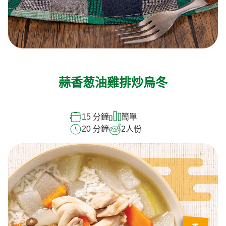
蒜香葱油雞排炒烏冬
15 分鐘
簡單
20 分鐘
2
人份