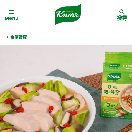
Skip to:
Menu
搜尋
食譜靈感
Back
Back
Back
食譜靈感
家樂牌產品
主頁
料理食材
家樂牌純鮮雞粉
背景
料理方式
家樂牌雞粉
甚麼是愛環境食材
季節節慶
家樂牌鮮菇粉
愛環境食材名單
多國料理
家樂牌濃湯寶
愛環境食材食譜