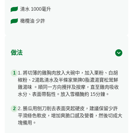
清水 1000毫升
橄欖油 少許
做法
1. 將切薄的雞胸肉放入大碗中，加入栗粉、白胡
椒粉、2湯匙清水及半條家樂牌0脂濃湯寶松茸鮮
雞湯味 。順同一方向攪拌及按摩，直至雞肉吸收
水分、表面帶黏性。放入雪櫃醃約 15分鐘。
2. 勝瓜用刨刀削去表面突起硬皮，建議保留少許
平滑綠色軟皮，增加爽脆口感及營養，然後切成大
塊備用。