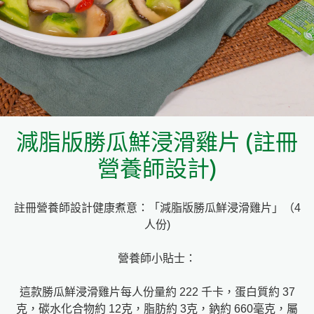
料理種類
家樂牌雞汁
愛環境食材篩選條件
家樂牌快熟通心粉
家樂牌鮮露
減脂版勝瓜鮮浸滑雞片 (註冊
家樂牌鷹粟粉
營養師設計)
家樂牌雞湯粒
註冊營養師設計健康煮意：「減脂版勝瓜鮮浸滑雞片」（4
人份)
家樂牌純鮮清雞湯
營養師小貼士：
這款勝瓜鮮浸滑雞片每人份量約 222 千卡，蛋白質約 37
克，碳水化合物約 12克，脂肪約 3克，鈉約 660毫克，屬