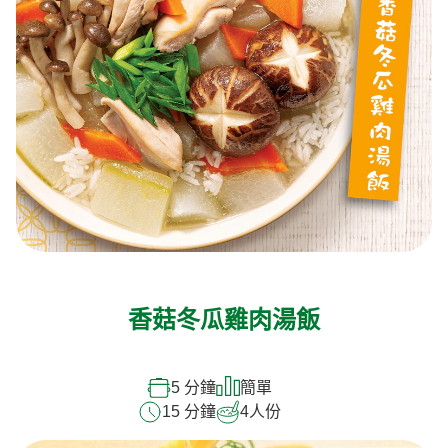
香菇冬瓜雞肉湯飯
5 分鐘
簡單
15 分鐘
4
人份