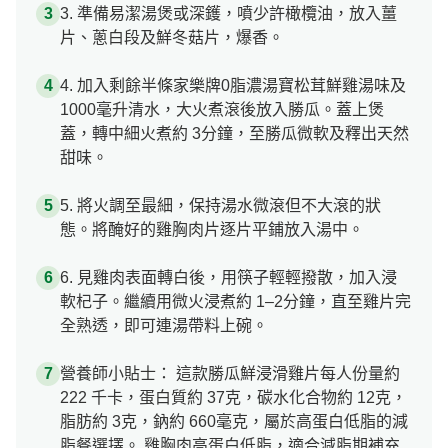
3. 準備易潔湯煲或深鑊，噴少許橄欖油，放入薑
片、蔥白段及鮮冬菇片，爆香。
4. 加入剩餘半條家樂牌0脂濃湯寶松茸鮮雞湯味及
1000毫升清水，大火煮滾後放入勝瓜。蓋上煲
蓋，轉中細火煮約 3分鐘，至勝瓜微軟及釋出天然
甜味。
5. 將火調至最細，保持湯水微滾但不大滾的狀
態。將醃好的雞胸肉片逐片平鋪放入湯中。
6. 見雞肉表面轉白後，用筷子輕輕撥散，加入浸
軟杞子。繼續用微火浸煮約 1–2分鐘，直至雞片完
全熟透，即可連湯帶料上碗。
營養師小貼士： 這款勝瓜鮮浸滑雞片每人份量約
222 千卡，蛋白質約 37克，碳水化合物約 12克，
脂肪約 3克，鈉約 660毫克，屬於高蛋白低脂的減
脂餐選擇。 雞胸肉高蛋白低脂，適合減脂期補充