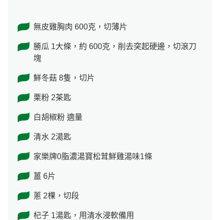
無皮雞胸肉 600克，切薄片
勝瓜 1大條，約 600克，削去突起硬邊，切滾刀
塊
鮮冬菇 8隻，切片
栗粉 2茶匙
白胡椒粉 適量
清水 2湯匙
家樂牌0脂濃湯寶松茸鮮雞湯味1條
薑 6片
蔥 2棵，切段
杞子 1湯匙，用清水浸軟備用