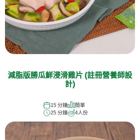
減脂版勝瓜鮮浸滑雞片 (註冊營養師設
計)
15 分鐘
簡單
25 分鐘
4
人份