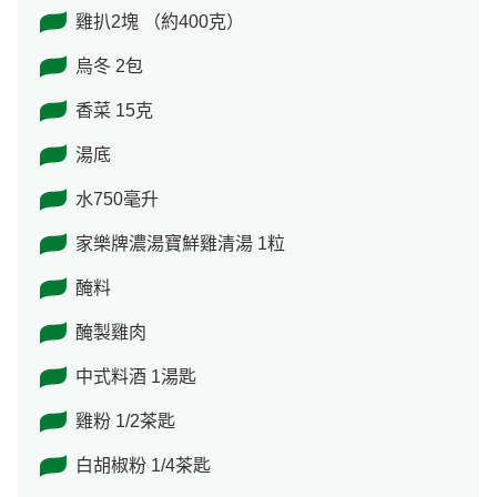
雞扒2塊 （約400克）
烏冬 2包
香菜 15克
湯底
水750毫升
家樂牌濃湯寶鮮雞清湯 1粒
醃料
醃製雞肉
中式料酒 1湯匙
雞粉 1/2茶匙
白胡椒粉 1/4茶匙