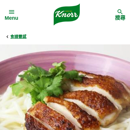
Skip to:
Menu
搜尋
食譜靈感
Back
Back
Back
食譜靈感
家樂牌產品
主頁
料理食材
家樂牌純鮮雞粉
背景
料理方式
家樂牌雞粉
甚麼是愛環境食材
季節節慶
家樂牌鮮菇粉
愛環境食材名單
多國料理
家樂牌濃湯寶
愛環境食材食譜