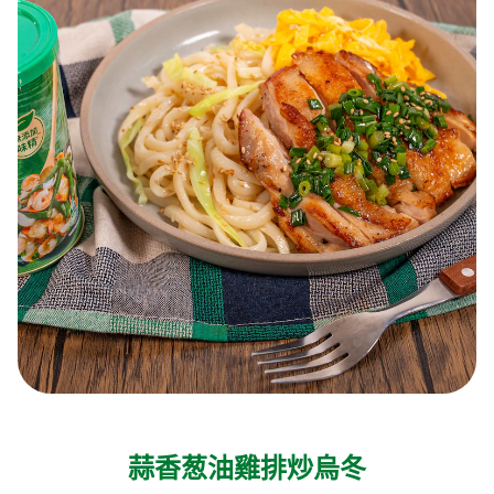
蒜香葱油雞排炒烏冬