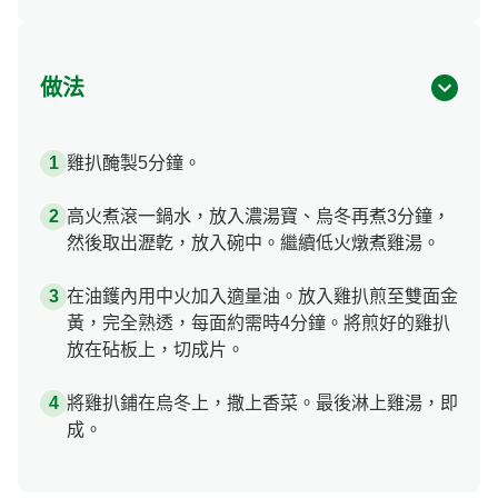
做法
雞扒醃製5分鐘。
高火煮滾一鍋水，放入濃湯寶、烏冬再煮3分鐘，
然後取出瀝亁，放入碗中。繼續低火燉煮雞湯。
在油鑊內用中火加入適量油。放入雞扒煎至雙面金
黃，完全熟透，每面約需時4分鐘。將煎好的雞扒
放在砧板上，切成片。
將雞扒鋪在烏冬上，撒上香菜。最後淋上雞湯，即
成。