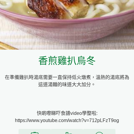
料理種類
家樂牌雞汁
愛環境食材篩選條件
家樂牌快熟通心粉
家樂牌鮮露
香煎雞扒烏冬
家樂牌鷹粟粉
在準備雞扒時湯底需要一直保持低火燉煮，溫熱的湯底將為
家樂牌雞湯粒
這道湯麵的味道大大加分。
家樂牌純鮮清雞湯
快啲嚟睇吓食譜video學整啦:
https://www.youtube.com/watch?v=712pLFzT9og