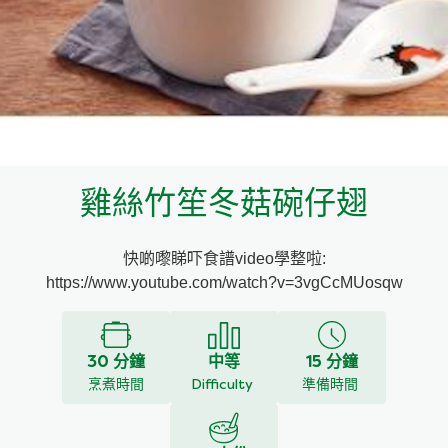
料理種類
家樂牌雞汁
愛環境食材篩選條件
家樂牌快熟通心粉
家樂牌鮮露
雞絲竹笙冬菇碗仔翅
家樂牌鷹粟粉
快啲嚟睇吓食譜video學整啦:
家樂牌雞湯粒
https://www.youtube.com/watch?v=3vgCcMUosqw
家樂牌純鮮清雞湯
30 分鐘
中等
15 分鐘
烹煮時間
Difficulty
準備時間