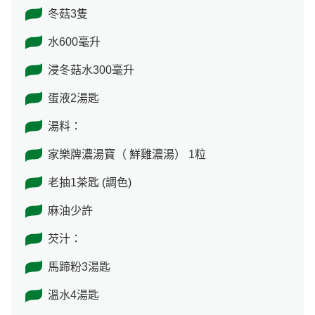
冬菇3隻
水600毫升
浸冬菇水300毫升
蛋液2湯匙
湯料：
家樂牌濃湯寶（ 鮮雞濃湯） 1粒
老抽1茶匙 (調色)
麻油少許
芡汁：
馬蹄粉3湯匙
溫水4湯匙