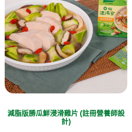
減脂版勝瓜鮮浸滑雞片 (註冊營養師設
計)