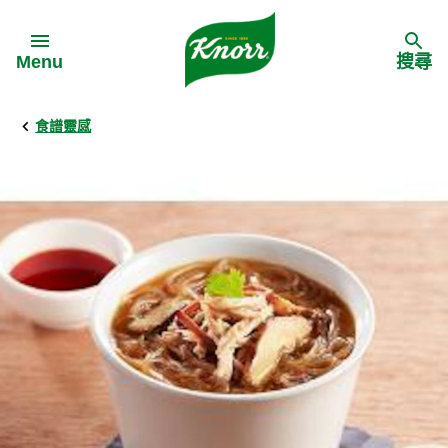
Skip to:
Menu
搜尋
食譜靈感
Back
Back
Back
食譜靈感
家樂牌產品
主頁
料理食材
家樂牌純鮮雞粉
背景
料理方式
家樂牌雞粉
甚麼是愛環境食材
季節節慶
家樂牌鮮菇粉
愛環境食材名單
多國料理
家樂牌濃湯寶
愛環境食材食譜