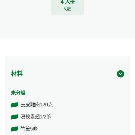
4 人份
人數
材料
未分組
去皮雞肉120克
浸軟素翅1/2碗
竹笙5條