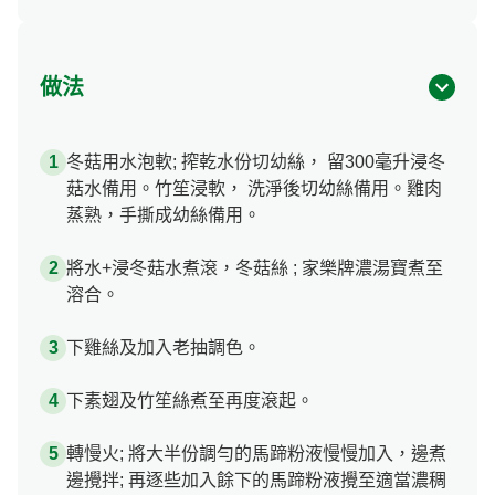
做法
冬菇用水泡軟; 搾乾水份切幼絲， 留300毫升浸冬
菇水備用。竹笙浸軟， 洗淨後切幼絲備用。雞肉
蒸熟，手撕成幼絲備用。
將水+浸冬菇水煮滾，冬菇絲 ; 家樂牌濃湯寶煮至
溶合。
下雞絲及加入老抽調色。
下素翅及竹笙絲煮至再度滾起。
轉慢火; 將大半份調勻的馬蹄粉液慢慢加入，邊煮
邊攪拌; 再逐些加入餘下的馬蹄粉液攪至適當濃稠