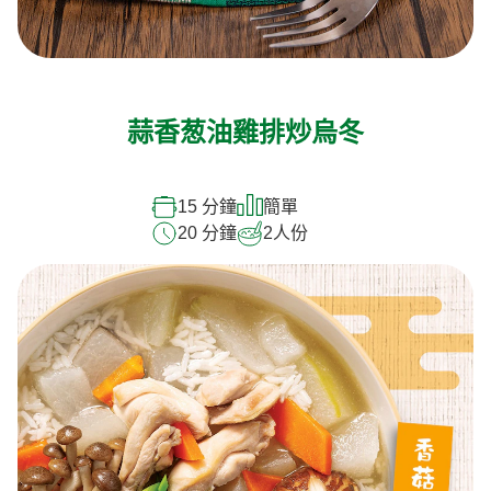
蒜香葱油雞排炒烏冬
15 分鐘
簡單
20 分鐘
2
人份