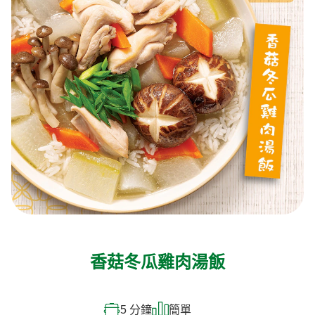
香菇冬瓜雞肉湯飯
5 分鐘
簡單