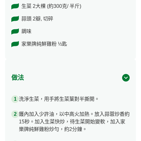
生菜 2大棵 (約300克/ 半斤)
蒜頭 2瓣, 切碎
調味
家樂牌純鮮雞粉 ½匙
做法
洗淨生菜，用手將生菜葉對半撕開。
鑊內加入少許油，以中高火加熱。放入蒜蓉炒香約
15秒。加入生菜快炒，待生菜開始變軟，加入家
樂牌純鮮雞粉炒勻，約2分鐘。