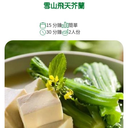
雪山飛天芥蘭
15 分鐘
簡單
30 分鐘
2
人份