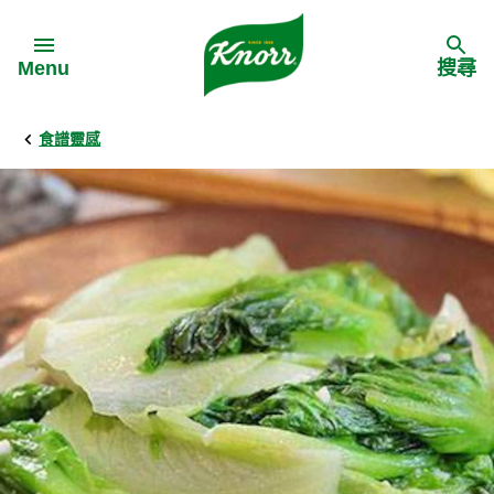
Skip to:
Menu
搜尋
食譜靈感
Back
Back
Back
食譜靈感
家樂牌產品
主頁
料理食材
家樂牌純鮮雞粉
背景
料理方式
家樂牌雞粉
甚麼是愛環境食材
季節節慶
家樂牌鮮菇粉
愛環境食材名單
多國料理
家樂牌濃湯寶
愛環境食材食譜