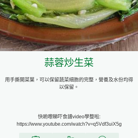
料理種類
家樂牌雞汁
愛環境食材篩選條件
家樂牌快熟通心粉
家樂牌鮮露
蒜蓉炒生菜
家樂牌鷹粟粉
用手撕開菜葉，可以保留蔬菜細胞的完整，營養及水份均得
家樂牌雞湯粒
以保留。
家樂牌純鮮清雞湯
快啲嚟睇吓食譜video學整啦:
https://www.youtube.com/watch?v=q5Vdf3uiX5g