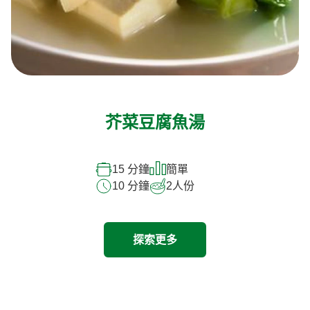
芥菜豆腐魚湯
15 分鐘
簡單
10 分鐘
2
人份
探索更多