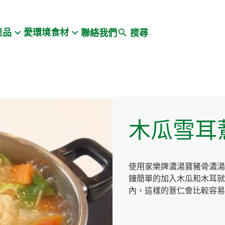
Search
產品
愛環境食材
聯絡我們
搜尋
木瓜雪耳
使用家樂牌濃湯寶豬骨濃湯
鐘簡單的加入木瓜和木耳就
內，這樣的薏仁會比較容易