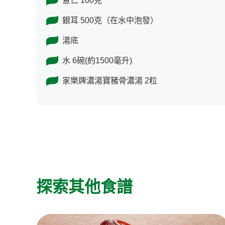
薏仁 100克
銀耳 500克（在水中泡發）
湯底
水 6碗(約1500毫升)
家樂牌濃湯寶豬骨濃湯 2粒
探索其他食譜