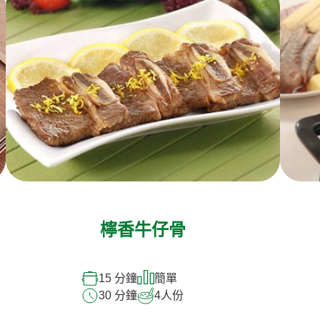
檸香牛仔骨
15 分鐘
簡單
30 分鐘
4
人份