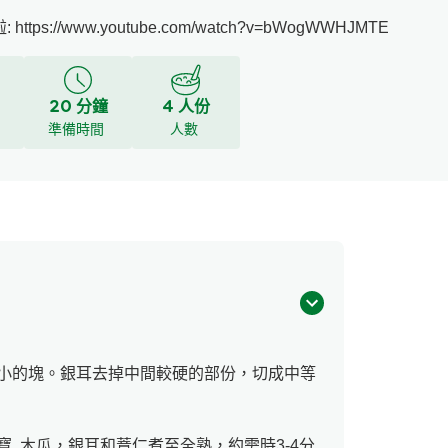
tps://www.youtube.com/watch?v=bWogWWHJMTE
20 分鐘
4 人份
y
準備時間
人數
小的塊。銀耳去掉中間較硬的部份，切成中等
, 木瓜，銀耳和薏仁煮至全熟，約需時3-4分