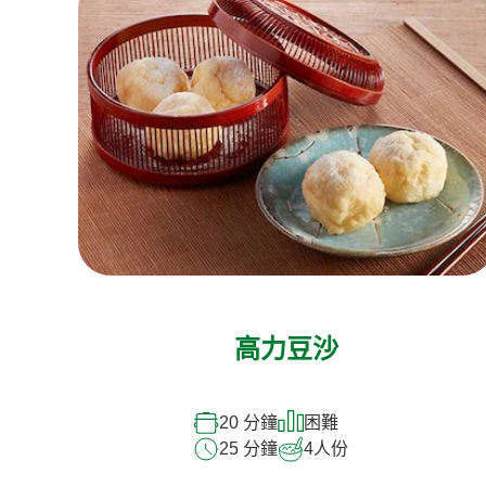
高力豆沙
20 分鐘
困難
25 分鐘
4
人份