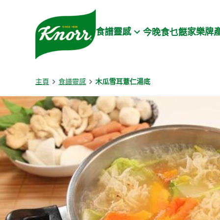
Skip to:
Main content
Footer
食譜靈感
家樂牌
今晚食乜餸
主頁
食譜靈感
木瓜雪耳薏仁湯底