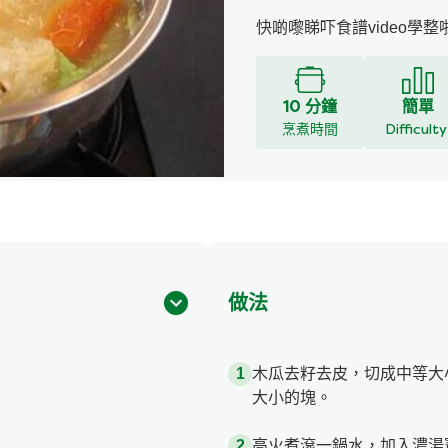
快啲嚟睇吓食譜video學整啦: ht
10 分鐘
簡單
烹煮時間
Difficult
做法
木瓜去籽去皮，切成中等大
大小的塊。
高火煮滾一鍋水，加入濃湯寶