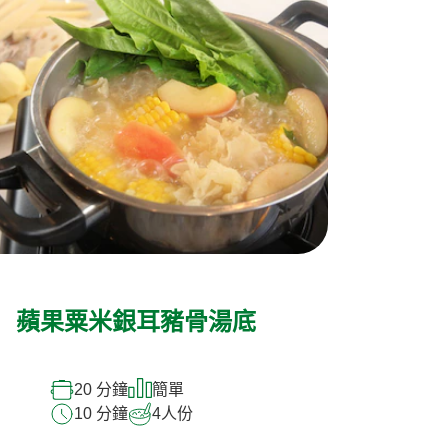
蘋果粟米銀耳豬骨湯底
20 分鐘
簡單
10 分鐘
4
人份