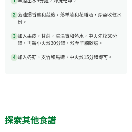
羊腩出水5分鐘，沖洗乾淨。
落油爆香薑和蒜後，落羊腩和花雕酒，炒至收乾水
份。
加入果皮，甘蔗，濃湯寶和熱水，中火先炆30分
鐘，再轉小火炆30分鐘，炆至羊腩軟腍。
加入冬菇，支竹和馬碲，中火炆15分鐘即可。
探索其他食譜