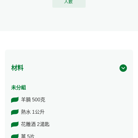
人數
材料
未分組
羊腩 500克
熱水 1公升
花雕酒 2湯匙
薑 5片