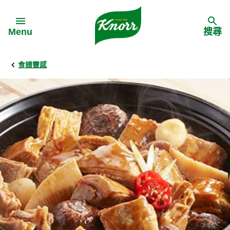
Skip to:
Menu
搜尋
食譜靈感
Back
Back
Back
食譜靈感
家樂牌產品
主頁
料理食材
家樂牌純鮮雞粉
背景
料理方式
家樂牌雞粉
甚麼是愛環境食材
季節節慶
家樂牌鮮菇粉
愛環境食材名單
多國料理
家樂牌濃湯寶
愛環境食材食譜