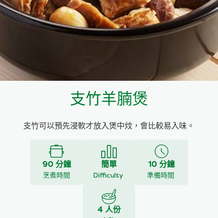
料理種類
家樂牌雞汁
愛環境食材篩選條件
家樂牌快熟通心粉
家樂牌鮮露
支竹羊腩煲
家樂牌鷹粟粉
支竹可以預先浸軟才放入煲中炆，會比較易入味。
家樂牌雞湯粒
家樂牌純鮮清雞湯
90 分鐘
簡單
10 分鐘
烹煮時間
Difficulty
準備時間
4 人份