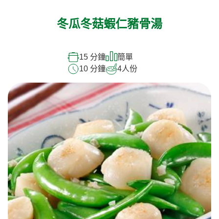
冬瓜冬菇蝦仁豬骨湯
15 分鐘
簡單
10 分鐘
4
人份