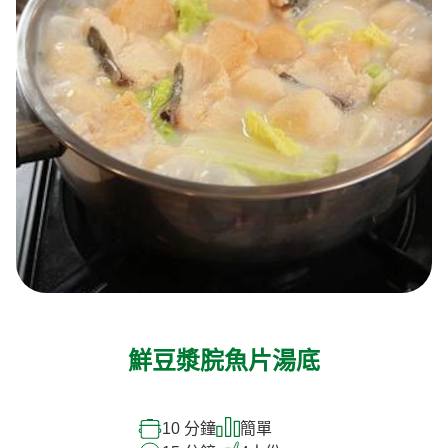
鮮豆漿脘魚片湯底
10 分鐘
簡單