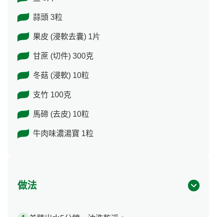
蒜頭 3粒
果皮 (浸軟去囊) 1片
甘蔗 (切件) 300克
冬菇 (浸軟) 10粒
支竹 100克
馬碲 (去皮) 10粒
牛肉味濃湯寶 1粒
做法