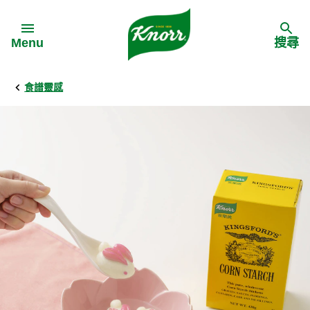
Skip to:
Menu
搜尋
食譜靈感
Back
Back
Back
食譜靈感
家樂牌產品
主頁
料理食材
家樂牌純鮮雞粉
背景
料理方式
家樂牌雞粉
甚麼是愛環境食材
季節節慶
家樂牌鮮菇粉
愛環境食材名單
多國料理
家樂牌濃湯寶
愛環境食材食譜