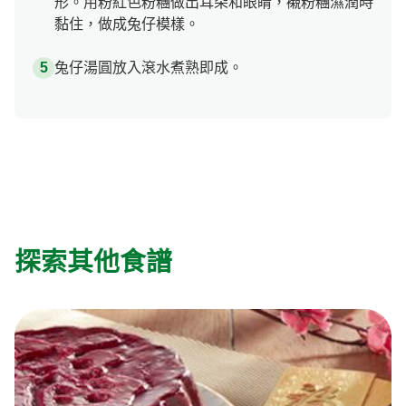
形。用粉紅色粉糰做出耳朵和眼睛，襯粉糰濕潤時
黏住，做成兔仔模樣。
兔仔湯圓放入滾水煮熟即成。
探索其他食譜