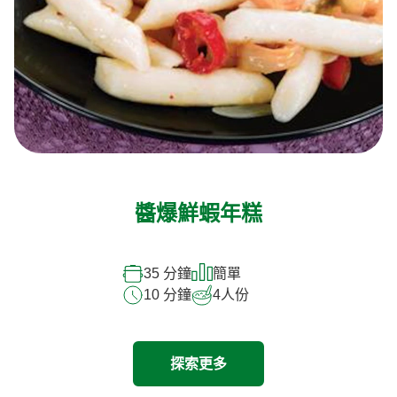
醬爆鮮蝦年糕
35 分鐘
簡單
10 分鐘
4
人份
探索更多