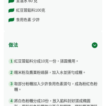
室溫水 60 克
紅豆蓉餡料100克
食用色素 少許
做法
紅豆蓉餡料分成10克一份，搓圓備用。
糯米粉及鷹粟粉過篩，加入水並搓勻成糰。
取部分粉糰加入少許食用色素搓勻，成為粉紅色粉
糰。
將白色粉糰分成10份，放入餡料封好搓成橢圓