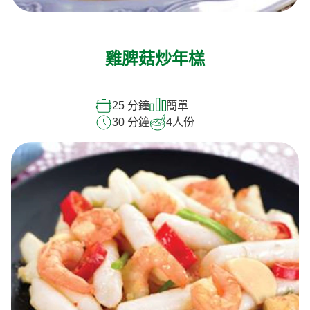
雞脾菇炒年榚
25 分鐘
簡單
30 分鐘
4
人份