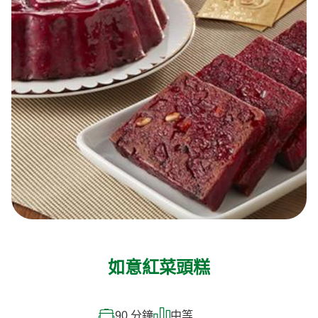
如意紅菜頭糕
90 分鐘
中等