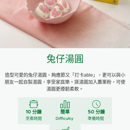
料理種類
家樂牌雞汁
愛環境食材篩選條件
家樂牌快熟通心粉
家樂牌鮮露
兔仔湯圓
家樂牌鷹粟粉
造型可愛的兔仔湯圓，夠應節又「打卡able」，更可以與小
家樂牌雞湯粒
朋友一起自製湯圓，享受家庭樂。搓湯圓加入鷹栗粉，可使
湯圓更煙韌柔軟。
家樂牌純鮮清雞湯
10 分鐘
簡單
50 分鐘
烹煮時間
Difficulty
準備時間