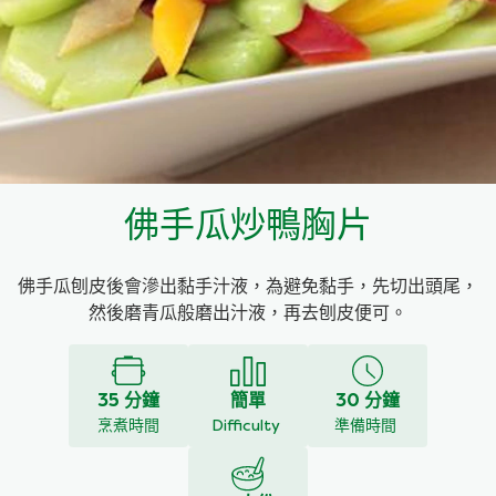
料理種類
家樂牌雞汁
愛環境食材篩選條件
家樂牌快熟通心粉
家樂牌鮮露
佛手瓜炒鴨胸片
家樂牌鷹粟粉
佛手瓜刨皮後會滲出黏手汁液，為避免黏手，先切出頭尾，
家樂牌雞湯粒
然後磨青瓜般磨出汁液，再去刨皮便可。
家樂牌純鮮清雞湯
35 分鐘
簡單
30 分鐘
烹煮時間
Difficulty
準備時間