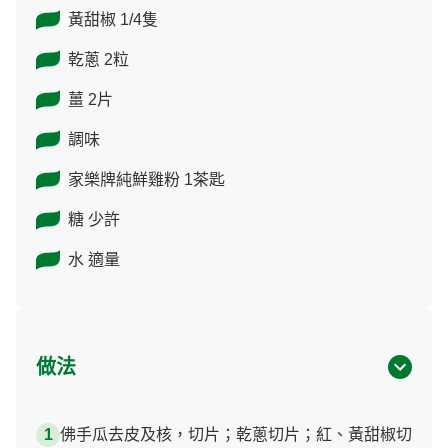
黃甜椒 1/4隻
乾蔥 2粒
薑 2片
調味
家樂牌純鮮雞粉 1茶匙
糖 少許
水 適量
做法
佛手瓜去皮及核，切片；乾蔥切片；紅、黃甜椒切