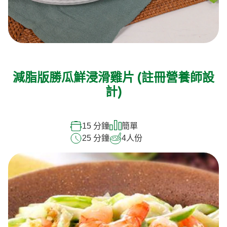
減脂版勝瓜鮮浸滑雞片 (註冊營養師設
計)
15 分鐘
簡單
25 分鐘
4
人份