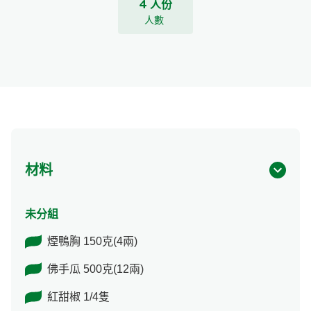
4 人份
人數
材料
未分組
煙鴨胸 150克(4兩)
佛手瓜 500克(12兩)
紅甜椒 1/4隻