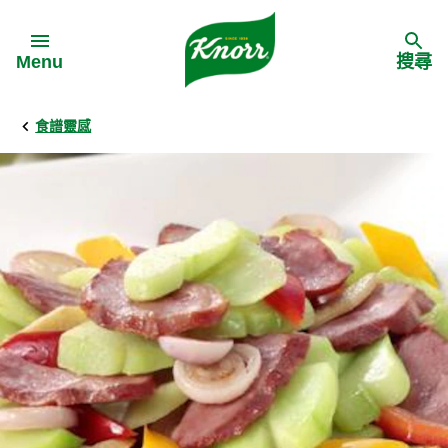
Skip to:
Menu
搜尋
食譜靈感
Back
Back
Back
食譜靈感
家樂牌產品
主頁
料理食材
家樂牌純鮮雞粉
背景
料理方式
家樂牌雞粉
甚麼是愛環境食材
季節節慶
家樂牌鮮菇粉
愛環境食材名單
多國料理
家樂牌濃湯寶
愛環境食材食譜