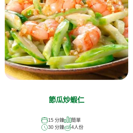
節瓜炒蝦仁
15 分鐘
簡單
30 分鐘
4
人份