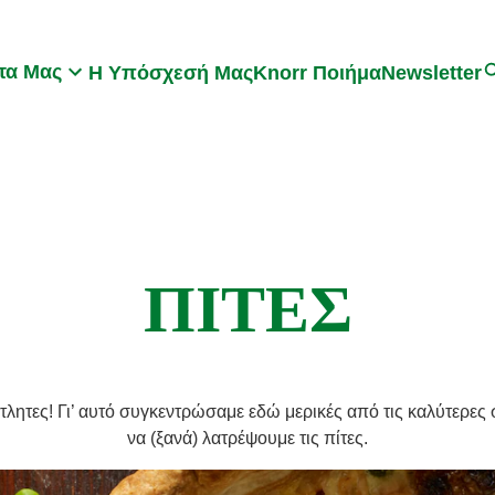
Search
τα Μας
Η Υπόσχεσή Μας
Knorr Ποιήμα
Newsletter
ΠΙΤΕΣ
ντλητες! Γι’ αυτό συγκεντρώσαμε εδώ μερικές από τις καλύτερε
να (ξανά) λατρέψουμε τις πίτες.