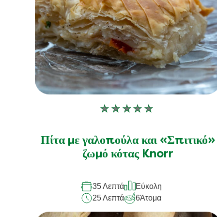
Δεν
υποβλήθηκαν
αξιολογήσεις
Πίτα με γαλοπούλα και «Σπιτικό»
για
ζωμό κότας Knorr
αυτό
το
35 Λεπτά
Εύκολη
recipe
25 Λεπτά
6
Άτομα