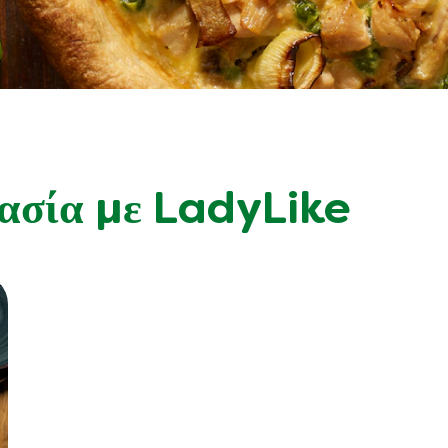
γασία με LadyLike