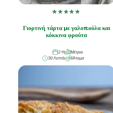
Δεν
υποβλήθηκαν
αξιολογήσεις
Γιορτινή τάρτα με γαλοπούλα και
για
κόκκινα φρούτα
αυτό
το
2 H
Μέτρια
recipe
30 Λεπτά
6
Άτομα