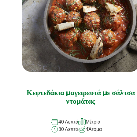
Κεφτεδάκια μαγειρευτά με σάλτσα
ντομάτας
40 Λεπτά
Μέτρια
30 Λεπτά
4
Άτομα