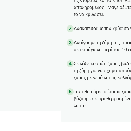
τις ντομάτες και το Knorr «
αποξηραμένος . Μαγειρέψτε 
το να κρυώσει.
Ανακατεύουμε την κρύα σάλτ
Ανοίγουμε τη ζύμη της πίτσ
σε τετράγωνα περίπου 10 ε
Σε κάθε κομμάτι ζύμης βάζ
τη ζύμη για να σχηματιστού
ζύμης με νερό και τις κολλά
Τοποθετούμε τα έτοιμα ζυμα
βάζουμε σε προθερμασμένο
λεπτά.