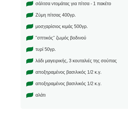
σάλτσα ντομάτας για πίτσα - 1 πακέτο
Ζύμη πίτσας 400γρ.
μοσχαρίσιος κιμάς 500γρ.
"σπτικός" ζωμός βοδινού
τυρί 50γρ.
λάδι μαγειρικής, 3 κουταλιές της σούπας
αποξηραμένος βασιλικός 1/2 κ.γ.
αποξηραμένος βασιλικός 1/2 κ.γ.
αλάτι