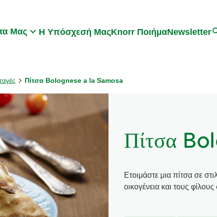
Search
τα Μας
Η Υπόσχεσή Μας
Knorr Ποιήμα
Newsletter
ταγές
Πίτσα Bolognese a la Samosa
Πίτσα Bo
Ετοιμάστε μια πίτσα σε στι
οικογένεια και τους φίλους