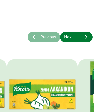
α πάνω μας.
Previous
Next