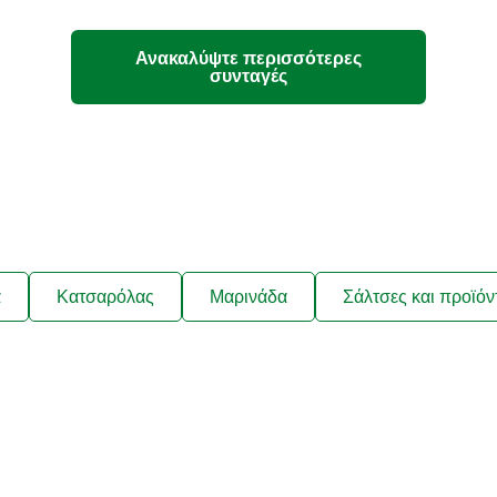
Ανακαλύψτε περισσότερες
συνταγές
ά
Κατσαρόλας
Μαρινάδα
Σάλτσες και προϊόν
λαμβάνετε συνταγές που να ταιρ
ήσεις σας και νέα για τα προϊόν