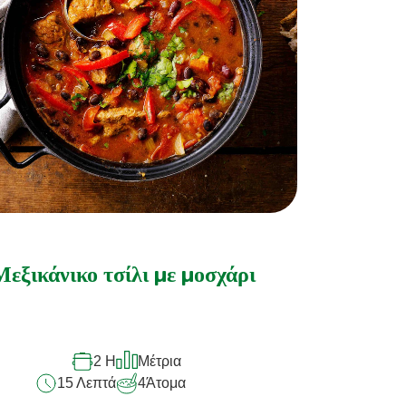
Μεξικάνικο τσίλι με μοσχάρι
2 H
Μέτρια
15 Λεπτά
4
Άτομα