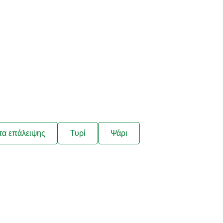
τα επάλειψης
Τυρί
Ψάρι
ιάζουν στις
τα μας;