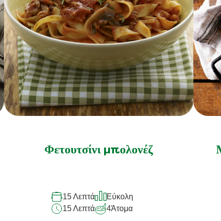
Φετουτσίνι μπολονέζ
15 Λεπτά
Εύκολη
15 Λεπτά
4
Άτομα