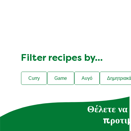
Filter recipes by…
Curry
Game
Αυγό
Δημητριακ
Θέλετε να 
προτιμ