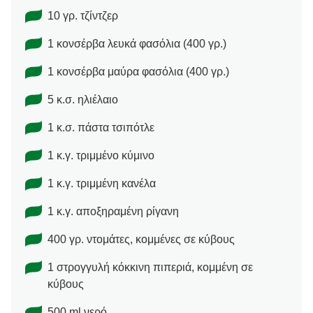
10 γρ. τζίντζερ
1 κονσέρβα λευκά φασόλια (400 γρ.)
1 κονσέρβα μαύρα φασόλια (400 γρ.)
5 κ.σ. ηλιέλαιο
1 κ.σ. πάστα τσιπότλε
1 κ.γ. τριμμένο κύμινο
1 κ.γ. τριμμένη κανέλα
1 κ.γ. αποξηραμένη ρίγανη
400 γρ. ντομάτες, κομμένες σε κύβους
1 στρογγυλή κόκκινη πιπεριά, κομμένη σε
κύβους
500 ml νερό