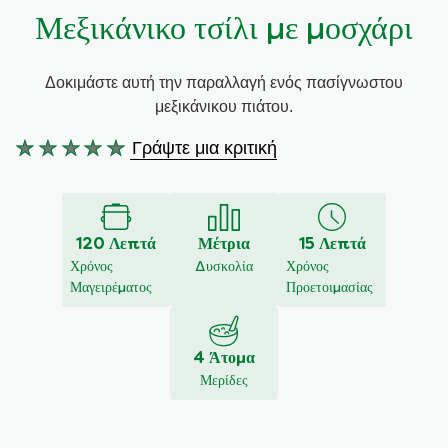
Μεξικάνικο τσίλι με μοσχάρι
Συνταγές από την Μαργαρίτα Νικολαΐδη
Δοκιμάστε αυτή την παραλλαγή ενός πασίγνωστου
μεξικάνικου πιάτου.
Γράψτε μια κριτική
Δεν
υποβλήθηκαν
αξιολογήσεις
για
120 Λεπτά
Μέτρια
15 Λεπτά
αυτό
Χρόνος
Δυσκολία
Χρόνος
το
Μαγειρέματος
Προετοιμασίας
recipe
4 Άτομα
Μερίδες