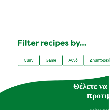
Filter recipes by…
Curry
Game
Αυγό
Δημητριακ
Θέλετε να 
προτιμ