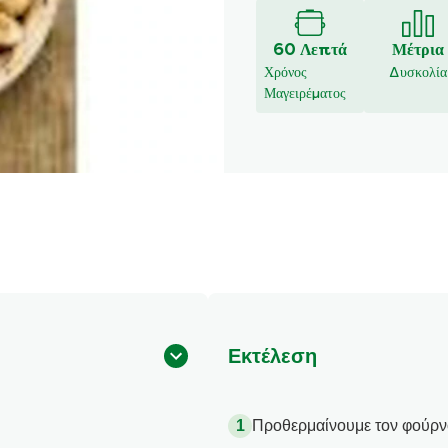
αξιολογήσεις
για
60 Λεπτά
Μέτρια
αυτό
Χρόνος
Δυσκολία
το
Μαγειρέματος
recipe
Εκτέλεση
Προθερμαίνουμε τον φούρν