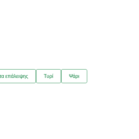
τα επάλειψης
Τυρί
Ψάρι
ιάζουν στις
τα μας;