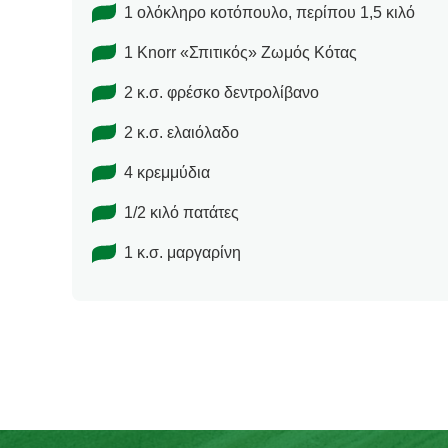
1 ολόκληρο κοτόπουλο, περίπου 1,5 κιλό
1 Knorr «Σπιτικός» Ζωμός Κότας
2 κ.σ. φρέσκο δεντρολίβανο
2 κ.σ. ελαιόλαδο
4 κρεμμύδια
1/2 κιλό πατάτες
1 κ.σ. μαργαρίνη