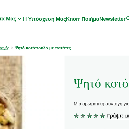
Search
τα Μας
Η Υπόσχεσή Μας
Knorr Ποιήμα
Newsletter
ταγές
Ψητό κοτόπουλο με πατάτες
Ψητό κοτό
Μια αρωματική συνταγή για
Γράψτε μι
Δεν
υποβλήθηκαν