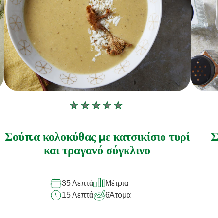
Δεν
υποβλήθηκαν
αξιολογήσεις
Σούπα κολοκύθας με κατσικίσιο τυρί
Σ
για
και τραγανό σύγκλινο
αυτό
το
35 Λεπτά
Μέτρια
recipe
15 Λεπτά
6
Άτομα