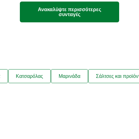
Ανακαλύψτε περισσότερες
συνταγές
ά
Κατσαρόλας
Μαρινάδα
Σάλτσες και προϊόν
λαμβάνετε συνταγές που να ταιρ
ήσεις σας και νέα για τα προϊόν