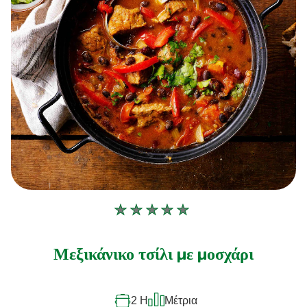
Δεν
υποβλήθηκαν
αξιολογήσεις
Μεξικάνικο τσίλι με μοσχάρι
για
αυτό
2 H
Μέτρια
το