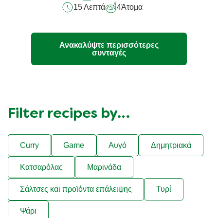
15 Λεπτά
4
Άτομα
recipe
Ανακαλύψτε περισσότερες
συνταγές
Filter recipes by…
Curry
Game
Αυγό
Δημητριακά
Κατσαρόλας
Μαρινάδα
Σάλτσες και προϊόντα επάλειψης
Τυρί
Ψάρι