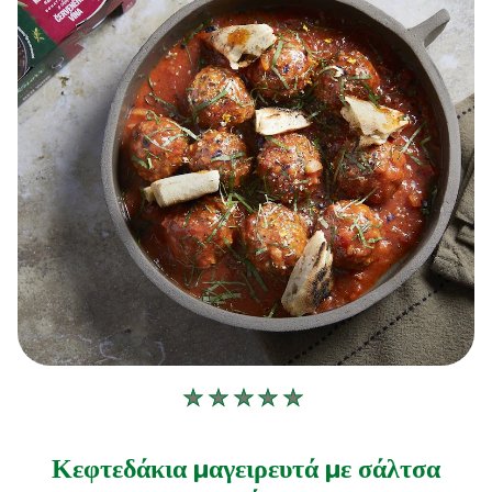
Δεν
υποβλήθηκαν
αξιολογήσεις
Κεφτεδάκια μαγειρευτά με σάλτσα