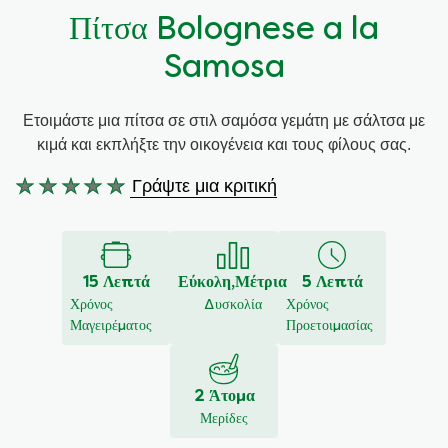
Πίτσα Bolognese a la
Συνταγές από την Μαργαρίτα Νικολαΐδη
Samosa
Ετοιμάστε μια πίτσα σε στιλ σαμόσα γεμάτη με σάλτσα με
κιμά και εκπλήξτε την οικογένεια και τους φίλους σας.
Γράψτε μια κριτική
Δεν
υποβλήθηκαν
αξιολογήσεις
για
15 Λεπτά
Εύκολη,Μέτρια
5 Λεπτά
αυτό
Χρόνος
Δυσκολία
Χρόνος
το
Μαγειρέματος
Προετοιμασίας
recipe
2 Άτομα
Μερίδες