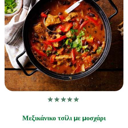
Δεν
υποβλήθηκαν
αξιολογήσεις
Μεξικάνικο τσίλι με μοσχάρι
για