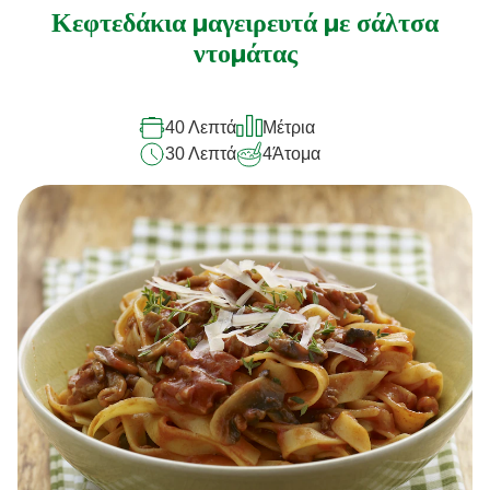
αξιολογήσεις
Κεφτεδάκια μαγειρευτά με σάλτσα
για
ντομάτας
αυτό
το
40 Λεπτά
Μέτρια
recipe
30 Λεπτά
4
Άτομα