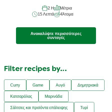
αυτό
2 H
Μέτρια
το
15 Λεπτά
4
Άτομα
recipe
Ανακαλύψτε περισσότερες
συνταγές
Filter recipes by…
Curry
Game
Αυγό
Δημητριακά
Κατσαρόλας
Μαρινάδα
Σάλτσες και προϊόντα επάλειψης
Τυρί