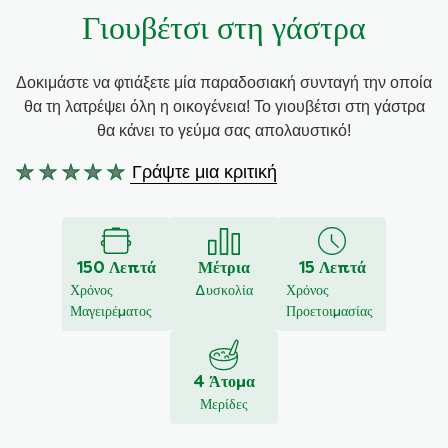
Γιουβέτσι στη γάστρα
Συνταγές από την Μαργαρίτα Νικολαΐδη
Δοκιμάστε να φτιάξετε μία παραδοσιακή συνταγή την οποία
θα τη λατρέψει όλη η οικογένεια! Το γιουβέτσι στη γάστρα
θα κάνει το γεύμα σας απολαυστικό!
Γράψτε μια κριτική
Δεν
υποβλήθηκαν
αξιολογήσεις
για
150 Λεπτά
Μέτρια
15 Λεπτά
αυτό
Χρόνος
Δυσκολία
Χρόνος
το
Μαγειρέματος
Προετοιμασίας
recipe
4 Άτομα
Μερίδες