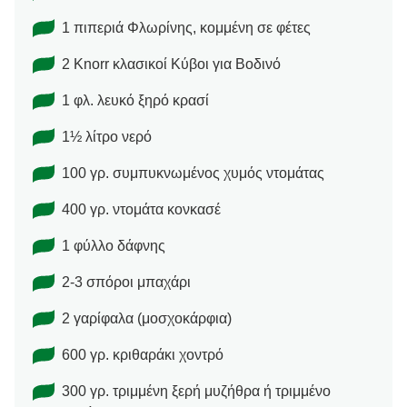
1 πιπεριά Φλωρίνης, κομμένη σε φέτες
2 Knorr κλασικοί Κύβοι για Βοδινό
1 φλ. λευκό ξηρό κρασί
1½ λίτρο νερό
100 γρ. συμπυκνωμένος χυμός ντομάτας
400 γρ. ντομάτα κονκασέ
1 φύλλο δάφνης
2-3 σπόροι μπαχάρι
2 γαρίφαλα (μοσχοκάρφια)
600 γρ. κριθαράκι χοντρό
300 γρ. τριμμένη ξερή μυζήθρα ή τριμμένο