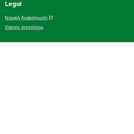
Legal
Νομική Ανακοίνωση
Χάρτης Ιστοτόπου
Help
Η Ιστορία μας
F.A.Q
Επικοινωνήστε μαζί μας
Προσβασιμότητα
Γνωστοποίηση για τη χρηση cookies
ΓΝΩΣΤΟΠΟΙΗΣΗ ΓΙΑ ΤΗΝ ΠΡΟΣΤΑΣΙΑ ΤΗΣ ΙΔΙΩΤΙΚΗΣ
ΖΩΗΣ
Διαχείριση Προτιμήσεων
Κατάστημα - εντοπιστής