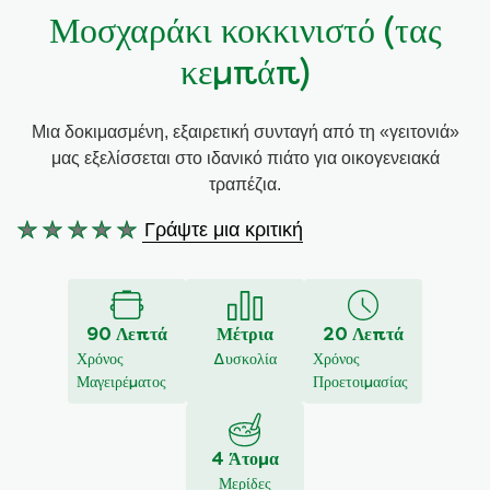
Μοσχαράκι κοκκινιστό (τας
Συνταγές από την Μαργαρίτα Νικολαΐδη
κεμπάπ)
Μια δοκιμασμένη, εξαιρετική συνταγή από τη «γειτονιά»
μας εξελίσσεται στο ιδανικό πιάτο για οικογενειακά
τραπέζια.
Γράψτε μια κριτική
Δεν
υποβλήθηκαν
αξιολογήσεις
για
90 Λεπτά
Μέτρια
20 Λεπτά
αυτό
Χρόνος
Δυσκολία
Χρόνος
το
Μαγειρέματος
Προετοιμασίας
recipe
4 Άτομα
Μερίδες