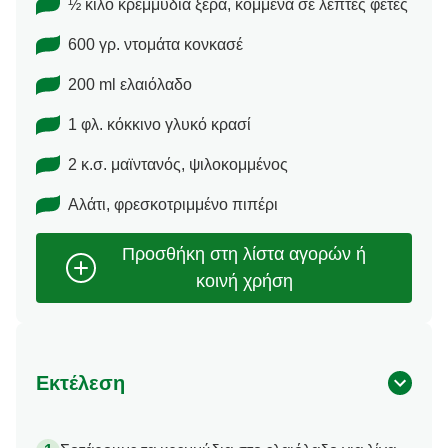
½ κιλό κρεμμύδια ξερά, κομμένα σε λεπτές φέτες
600 γρ. ντομάτα κονκασέ
200 ml ελαιόλαδο
1 φλ. κόκκινο γλυκό κρασί
2 κ.σ. μαϊντανός, ψιλοκομμένος
Αλάτι, φρεσκοτριμμένο πιπέρι
Εκτέλεση