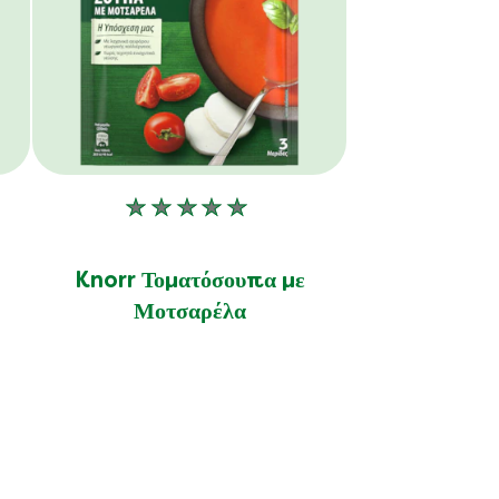
Δεν
ν
υποβλήθηκαν
αξιολογήσεις
Knorr Τοματόσουπα με
για
Μοτσαρέλα
αυτό
το
product