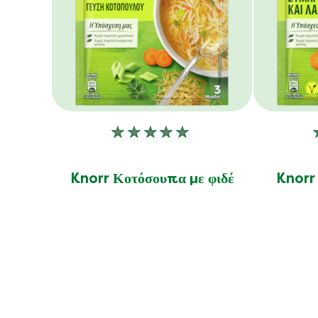
Δεν
υποβλήθηκαν
αξιολογήσεις
Knorr Κοτόσουπα με φιδέ
Knorr
για
αυτό
το
product