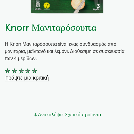
Συνταγές από την Μαργαρίτα Νικολαΐδη
Knorr Μανιταρόσουπα
Η Knorr Μανιταρόσουπα είναι ένας συνδυασμός από
μανιτάρια, μαϊντανό και λεμόνι. Διαθέσιμη σε συσκευασία
των 4 μερίδων.
Δεν
Γράψτε μια κριτική
υποβλήθηκαν
αξιολογήσεις
για
αυτό
το
Ανακαλύψτε Σχετικά προϊόντα
product