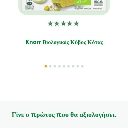
Δεν
υποβλήθηκαν
αξιολογήσεις
Knorr Βιολογικός Κύβος Κότας
για
αυτό
το
product
Γίνε ο πρώτος που θα αξιολογήσει.