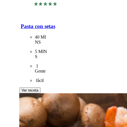
No
se
han
enviado
Pasta con setas
calificaciones
para
CookingTime
40 MI
este
NS 
recipe
PreparationTime
5 MIN
S
Servings
 1
Gente
Difficulty
 fácil
Ver receta