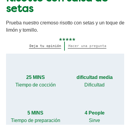
setas
Prueba nuestro cremoso risotto con setas y un toque de
limón y tomillo.
No
Deja tu opinión
Hacer una pregunta
se
han
enviado
calificaciones
para
este
recipe
25 MINS
dificultad media
Tiempo de cocción
Dificultad
5 MINS
4 People
Tiempo de preparación
Sirve