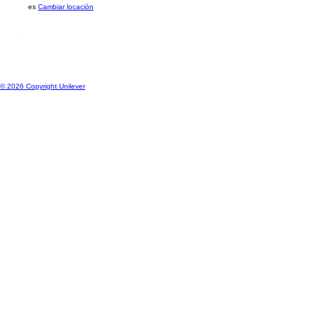
Ubicación
es
Cambiar locación
© 2026 Copyright Unilever