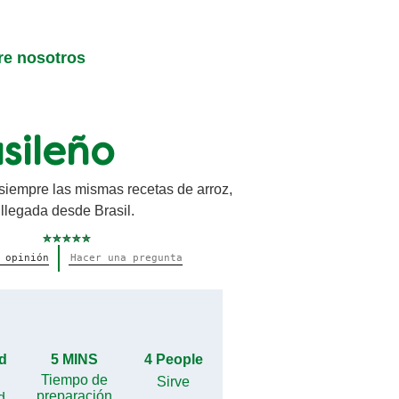
re nosotros
sileño
siempre las mismas recetas de arroz,
 llegada desde Brasil.
No
 opinión
Hacer una pregunta
se
han
enviado
calificaciones
para
este
recipe
ad
5 MINS
4 People
Tiempo de
Sirve
preparación
d