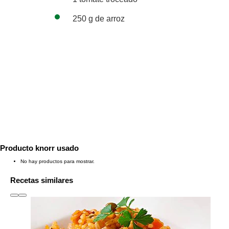
250 g de arroz
Producto knorr usado
No hay productos para mostrar.
Recetas similares
slide
1 to 3
of 6