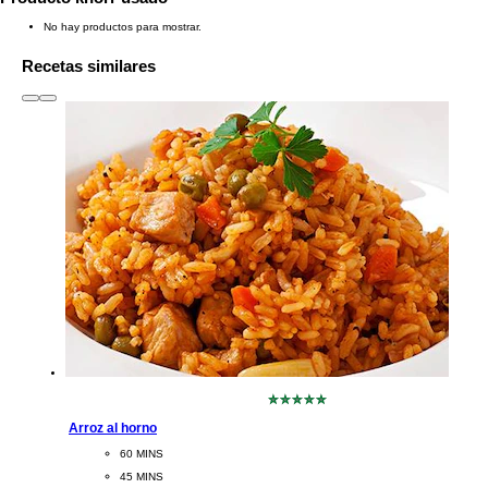
No hay productos para mostrar.
Recetas similares
slide
1 to 3
of 6
No
se
Arroz al horno
han
CookingTime
60 MINS 
enviado
calificaciones
PreparationTime
45 MINS