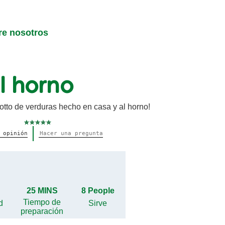
re nosotros
l horno
isotto de verduras hecho en casa y al horno!
No
 opinión
Hacer una pregunta
se
han
enviado
calificaciones
para
este
recipe
25 MINS
8 People
Tiempo de
d
Sirve
preparación