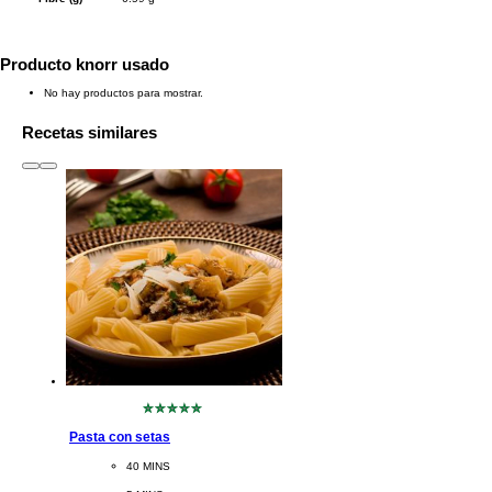
Producto knorr usado
No hay productos para mostrar.
Recetas similares
slide
1 to 3
of 6
No
se
Pasta con setas
han
enviado
CookingTime
40 MINS 
calificaciones
para