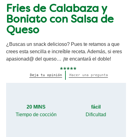
Fries de Calabaza y
Boniato con Salsa de
Queso
¿Buscas un snack delicioso? Pues te retamos a que
crees esta sencilla e increíble receta. Además, si eres
apasionad@ del queso… ¡te encantará el doble!
No
Deja tu opinión
Hacer una pregunta
se
han
enviado
calificaciones
para
este
recipe
20 MINS
fácil
Tiempo de cocción
Dificultad