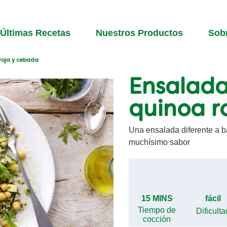
Últimas Recetas
Nuestros Productos
Sob
roja y cebada
Ensalada
quinoa r
Una ensalada diferente a b
muchísimo sabor
15 MINS
fácil
Tiempo de
Dificulta
cocción