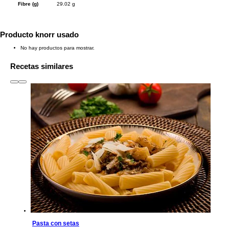
Fibre (g)
29.02 g
Producto knorr usado
No hay productos para mostrar.
Recetas similares
slide
1 to 3
of 6
Pasta con setas