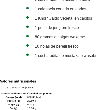
1 calabacín cortado en dados
1 Knorr Caldo Vegetal en cacitos
1 poco de jengibre fresco
80 gramos de algas wakame
10 hojas de perejil fresco
1 cucharadita de mostaza o wasabi
Valores nutricionales
Cantidad por porcion
Valores nutricionales
Cantidad por porcion
Energy (kcal)
620.38 kcal
Protein (g)
28.69 g
Sugar (g)
6.76 g
Fat (g)
16.66 g