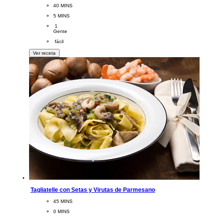
CookingTime
40 MINS 
PreparationTime
5 MINS
Servings
 1
Gente
Difficulty
 fácil
Ver receta
Tagliatelle con Setas y Virutas de Parmesano
CookingTime
45 MINS 
PreparationTime
0 MINS