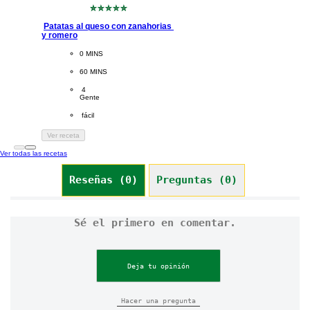
No
se
Patatas al queso con zanahorias 
han
y romero
enviado
calificaciones
CookingTime
0 MINS 
para
este
PreparationTime
60 MINS
recipe
Servings
 4
Gente
Difficulty
 fácil
Ver receta
Ver todas las recetas
Reseñas (0)
Preguntas (0)
Sé el primero en comentar.
Deja tu opinión
Hacer una pregunta