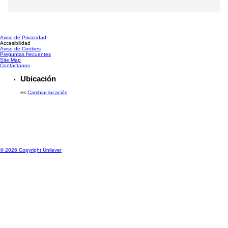
Aviso de Privacidad
Configurar Cookies
Accesibilidad
Aviso de Cookies
Preguntas frecuentes
Site Map
Contáctanos
Ubicación
es
Cambiar locación
© 2026 Copyright Unilever