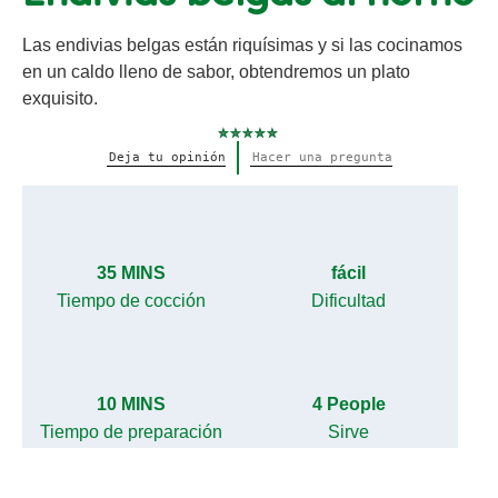
Las endivias belgas están riquísimas y si las cocinamos
en un caldo lleno de sabor, obtendremos un plato
exquisito.
No
Deja tu opinión
Hacer una pregunta
se
han
enviado
calificaciones
para
este
recipe
35 MINS
fácil
Tiempo de cocción
Dificultad
10 MINS
4 People
Tiempo de preparación
Sirve