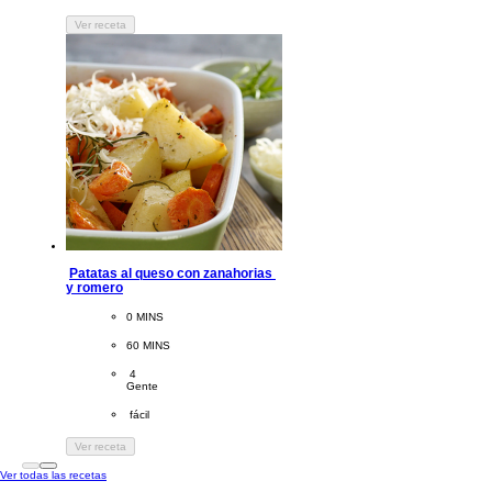
Ver receta
Patatas al queso con zanahorias 
y romero
CookingTime
0 MINS 
PreparationTime
60 MINS
Servings
 4
Gente
Difficulty
 fácil
Ver receta
Ver todas las recetas