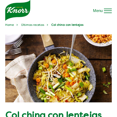
Menu
Home
Últimas recetas
Col china con lentejas
Col china con lentejas