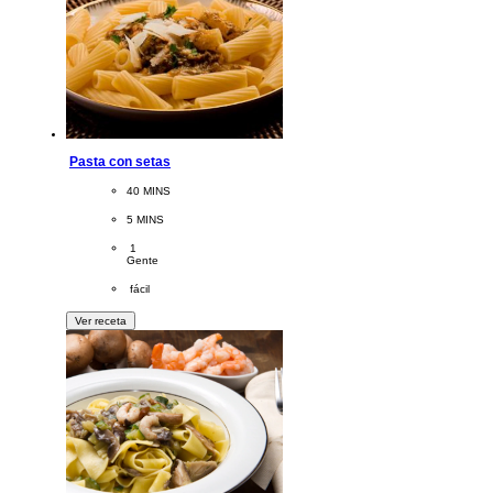
Pasta con setas
CookingTime
40 MINS 
PreparationTime
5 MINS
Servings
 1
Gente
Difficulty
 fácil
Ver receta