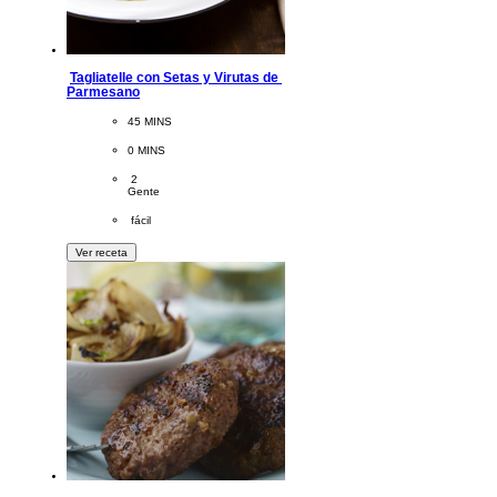
Tagliatelle con Setas y Virutas de 
Parmesano
CookingTime
45 MINS 
PreparationTime
0 MINS
Servings
 2
Gente
Difficulty
 fácil
Ver receta