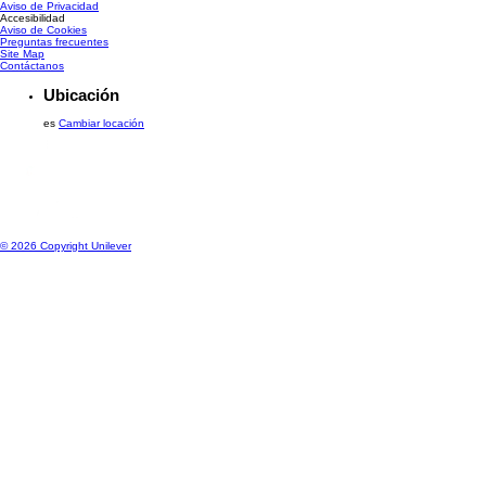
Aviso de Privacidad
Accesibilidad
Aviso de Cookies
Preguntas frecuentes
Site Map
Contáctanos
Ubicación
es
Cambiar locación
© 2026 Copyright Unilever