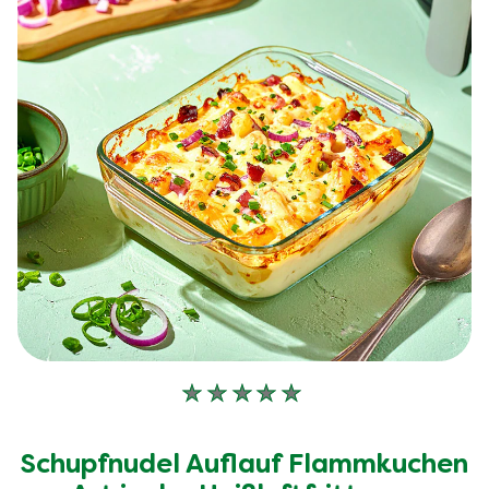
Keine
Bewertungen
für
Schupfnudel Auflauf Flammkuchen
dieses
recipe