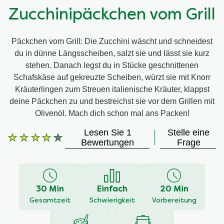
Zucchinipäckchen vom Grill
Päckchen vom Grill: Die Zucchini wäscht und schneidest
du in dünne Längsscheiben, salzt sie und lässt sie kurz
stehen. Danach legst du in Stücke geschnittenen
Schafskäse auf gekreuzte Scheiben, würzt sie mit Knorr
Kräuterlingen zum Streuen italienische Kräuter, klappst
deine Päckchen zu und bestreichst sie vor dem Grillen mit
Olivenöl. Mach dich schon mal ans Packen!
Lesen Sie 1
Stelle eine
Die
Bewertungen
Frage
durchschnittliche
Bewertung
dieses
Zucchinipäckchen
30 Min
Einfach
20 Min
vom
Grill
Gesamtzeit
Schwierigkeit
Vorbereitung
beträgt
4.0