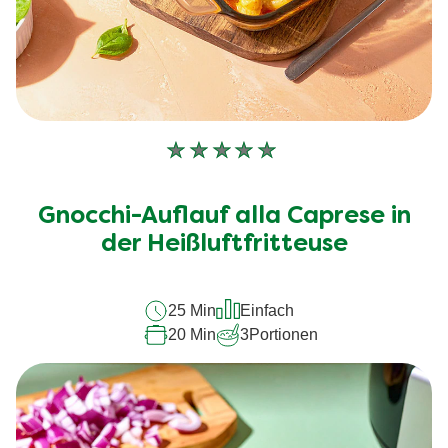
Keine
Bewertungen
für
Gnocchi-Auflauf alla Caprese in
dieses
recipe
der Heißluftfritteuse
abgegeben
25 Min
Einfach
20 Min
3
Portionen