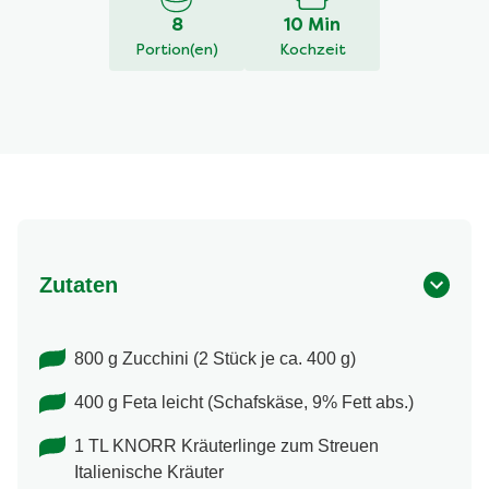
von
8
10 Min
5
Portion(en)
Kochzeit
aus
1
Bewertungen.
Zutaten
800 g Zucchini (2 Stück je ca. 400 g)
400 g Feta leicht (Schafskäse, 9% Fett abs.)
1 TL KNORR Kräuterlinge zum Streuen
Italienische Kräuter