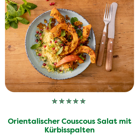
Keine
Bewertungen
für
Orientalischer Couscous Salat mit
dieses
recipe
Kürbisspalten
abgegeben