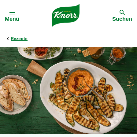
Gehe zu:
Menü
Suchen
Rezepte