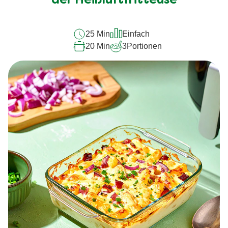
abgegeben
25 Min
Einfach
20 Min
3
Portionen