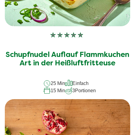
Keine
Bewertungen
für
Schupfnudel Auflauf Flammkuchen
dieses
recipe
Art in der Heißluftfritteuse
abgegeben
25 Min
Einfach
15 Min
3
Portionen