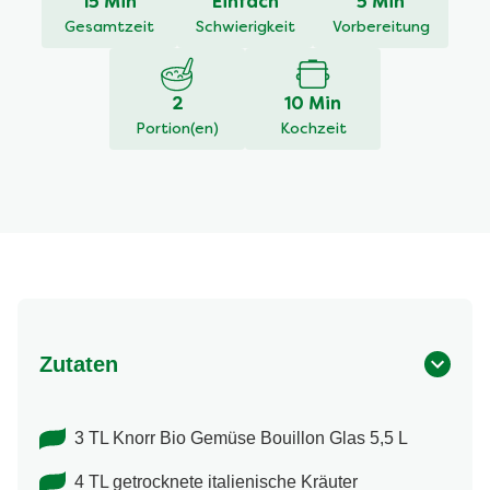
15 Min
Einfach
5 Min
5.0
von
Gesamtzeit
Schwierigkeit
Vorbereitung
5
aus
1
2
10 Min
Bewertungen.
Portion(en)
Kochzeit
Zutaten
3 TL Knorr Bio Gemüse Bouillon Glas 5,5 L
4 TL getrocknete italienische Kräuter