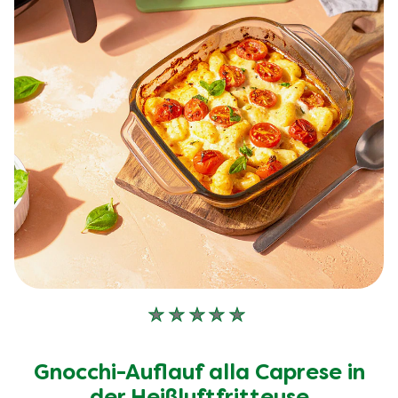
Keine
Bewertungen
für
Gnocchi-Auflauf alla Caprese in
dieses
recipe
der Heißluftfritteuse