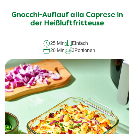
Bewertungen
für
Gnocchi-Auflauf alla Caprese in
dieses
recipe
der Heißluftfritteuse
abgegeben
25 Min
Einfach
20 Min
3
Portionen