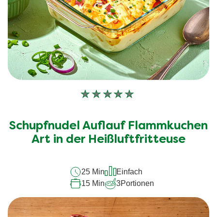
Keine
Bewertungen
für
Schupfnudel Auflauf Flammkuchen
dieses
recipe
Art in der Heißluftfritteuse
abgegeben
25 Min
Einfach
15 Min
3
Portionen