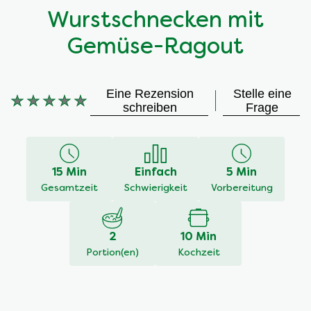
Wurstschnecken mit
Gemüse-Ragout
Eine Rezension
Stelle eine
Keine
schreiben
Frage
Bewertungen
für
dieses
recipe
15 Min
Einfach
5 Min
abgegeben
Gesamtzeit
Schwierigkeit
Vorbereitung
2
10 Min
Portion(en)
Kochzeit