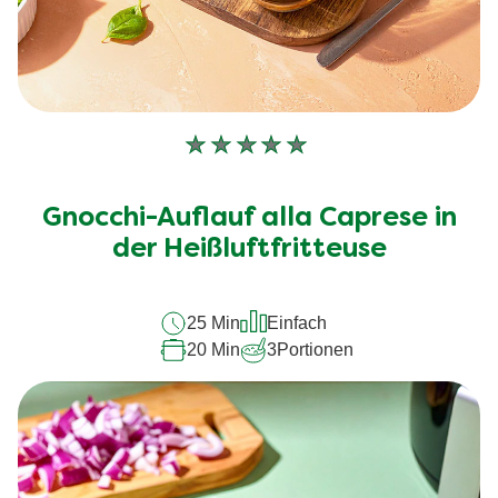
Keine
Bewertungen
für
Gnocchi-Auflauf alla Caprese in
dieses
recipe
der Heißluftfritteuse
abgegeben
25 Min
Einfach
20 Min
3
Portionen