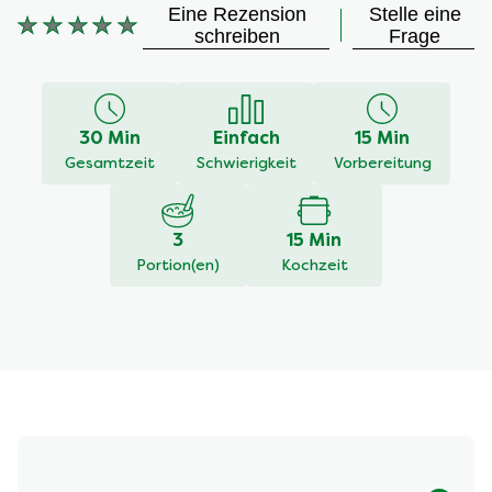
Eine Rezension
Stelle eine
Keine
schreiben
Frage
Bewertungen
für
dieses
recipe
30 Min
Einfach
15 Min
abgegeben
Gesamtzeit
Schwierigkeit
Vorbereitung
3
15 Min
Portion(en)
Kochzeit