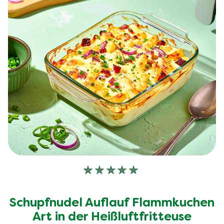
Keine
Bewertungen
für
Schupfnudel Auflauf Flammkuchen
dieses
recipe
Art in der Heißluftfritteuse
abgegeben