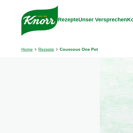
Gehe zu:
Inhalt
Footer
Suc
Rezepte
Unser Versprechen
Ko
Home
Rezepte
Couscous One Pot