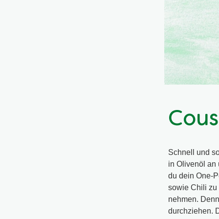
Cous
Schnell und so
in Olivenöl an
du dein One-P
sowie Chili z
nehmen. Denn j
durchziehen. D