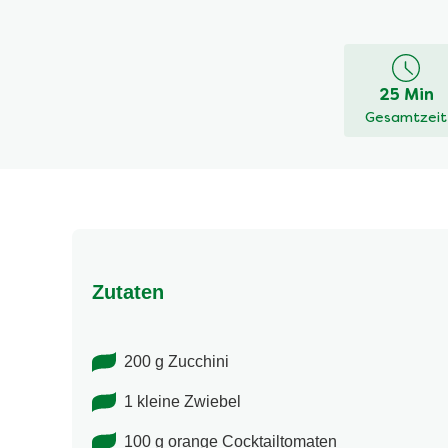
Keine
Bewertung
für
dieses
25 Min
recipe
Gesamtzeit
abgegeben
Zutaten
200 g Zucchini
1 kleine Zwiebel