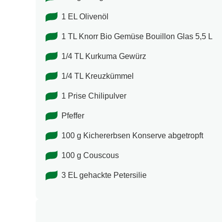
100 g orange Cocktailtomaten
1 EL Olivenöl
1 TL Knorr Bio Gemüse Bouillon Glas 5,5 L
1/4 TL Kurkuma Gewürz
1/4 TL Kreuzkümmel
1 Prise Chilipulver
Pfeffer
100 g Kichererbsen Konserve abgetropft
100 g Couscous
3 EL gehackte Petersilie