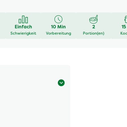
Eine Rezension schreiben
Stelle eine Frage
en
Einfach
10 Min
2
15
Schwierigkeit
Vorbereitung
Portion(en)
Koc