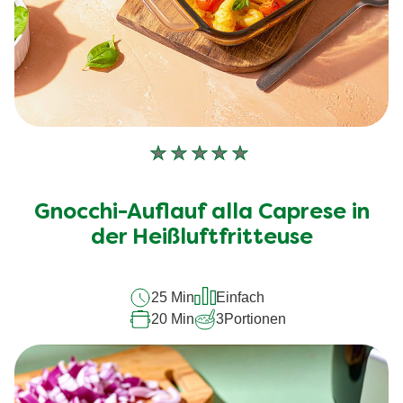
Keine
Bewertungen
für
Gnocchi-Auflauf alla Caprese in
dieses
recipe
der Heißluftfritteuse
abgegeben
25 Min
Einfach
20 Min
3
Portionen