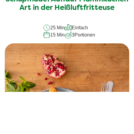
recipe
Art in der Heißluftfritteuse
abgegeben
25 Min
Einfach
15 Min
3
Portionen