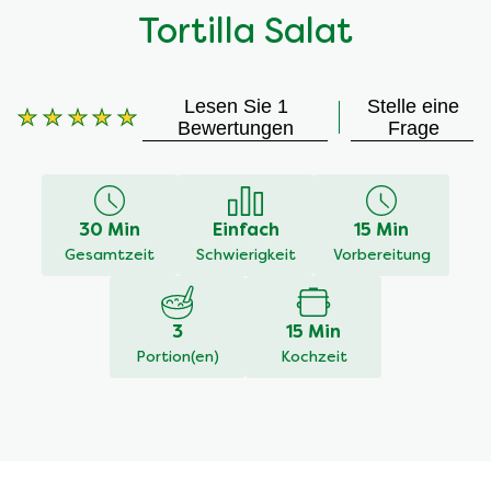
Tortilla Salat
Lesen Sie 1
Stelle eine
Die
Bewertungen
Frage
durchschnittliche
Bewertung
dieses
Tortilla
30 Min
Einfach
15 Min
Salat
beträgt
Gesamtzeit
Schwierigkeit
Vorbereitung
5.0
von
5
3
15 Min
aus
Portion(en)
Kochzeit
1
Bewertungen.