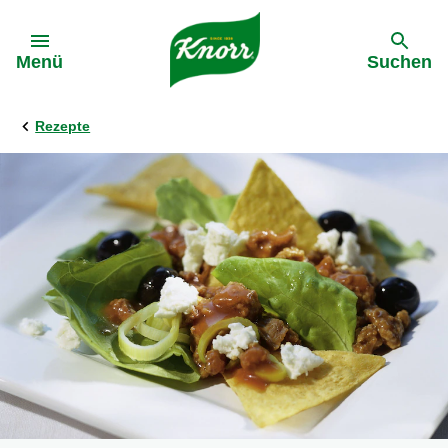
Gehe zu:
Menü
Suchen
Rezepte