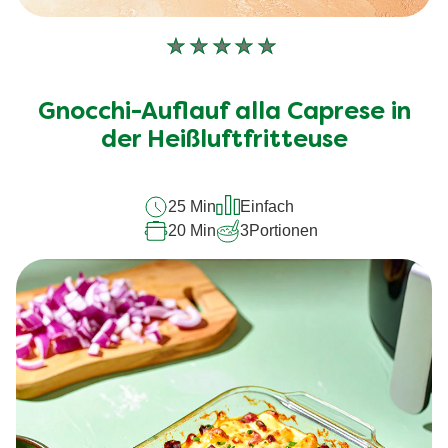
Keine
Bewertungen
für
Gnocchi-Auflauf alla Caprese in
dieses
der Heißluftfritteuse
recipe
abgegeben
25 Min
Einfach
20 Min
3
Portionen