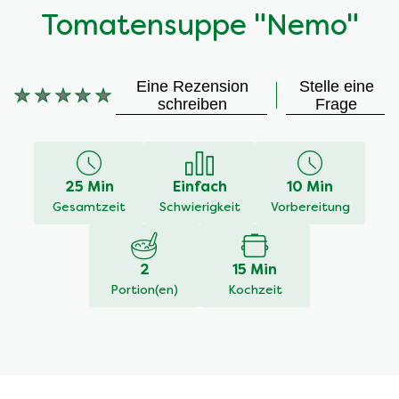
Tomatensuppe "Nemo"
Eine Rezension
Stelle eine
schreiben
Frage
Keine
Bewertungen
für
dieses
25 Min
Einfach
10 Min
recipe
Gesamtzeit
Schwierigkeit
Vorbereitung
abgegeben
2
15 Min
Portion(en)
Kochzeit