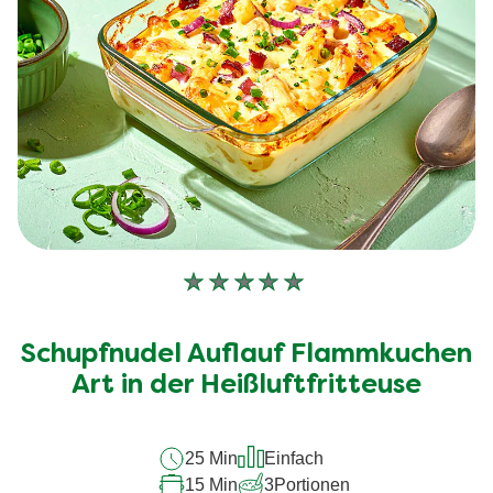
Keine
Bewertungen
für
Schupfnudel Auflauf Flammkuchen
dieses
Art in der Heißluftfritteuse
recipe
abgegeben
25 Min
Einfach
15 Min
3
Portionen