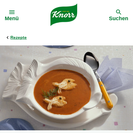
Gehe zu:
Menü
Suchen
Rezepte