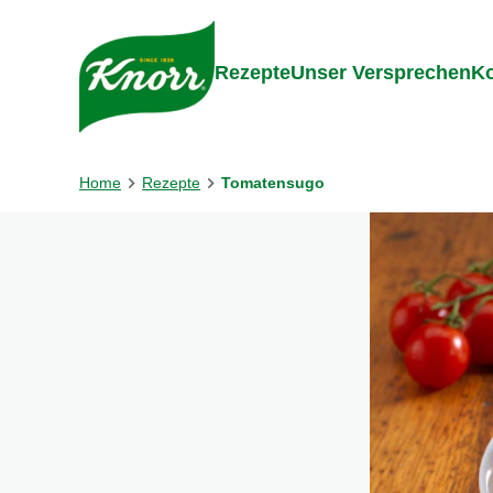
Gehe zu:
Inhalt
Footer
Suc
Rezepte
Unser Versprechen
Ko
Home
Rezepte
Tomatensugo