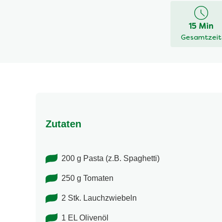
für
dieses
15 Min
recipe
Gesamtzeit
abgegeben
Zutaten
200 g Pasta (z.B. Spaghetti)
250 g Tomaten
2 Stk. Lauchzwiebeln
1 EL Olivenöl