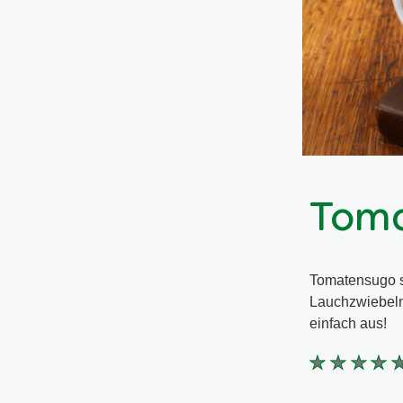
Tom
Tomatensugo s
Lauchzwiebeln 
einfach aus!
Keine
Bewertung